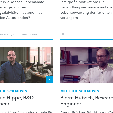
: Wie können unbemannte
Ihre große Motivation: Die
hrzeuge,
z.B. bei
Behandlung verbessern und die
saktivitäten,
autonom auf
Lebenserwartung
der Patienten
den Autos landen?
verlängern.
iversity of Luxembourg
LIH
THE SCIENTISTS
MEET THE SCIENTISTS
kie Hippe, R&D
Pierre Hubsch, Resear
neer
Engineer
pfe, Sägezähne oder Kugeln für
Autos, Brücken, World Trade Ce