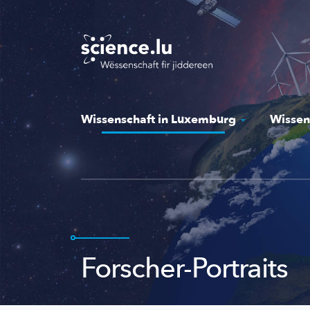
Skip
to
main
content
Wissenschaft in Luxemburg
Wissen
Forscher-Portraits