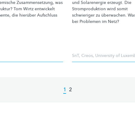
hemische
Zusammensetzung,
was
und Solarenergie erzeugt. Die
ruktur? Tom Wirtz entwickelt
Stromproduktion
wird somit
ente, die hierüber Aufschluss
schwieriger zu überwachen. Wa
bei Problemen im Netz?
SnT
,
Creos
,
University of Luxe
Current
1
Page
2
page