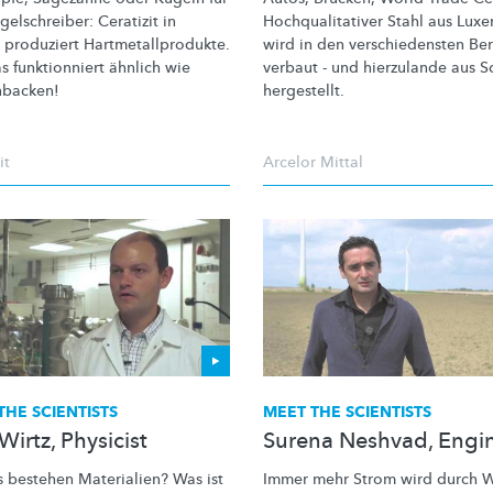
gelschreiber:
Ceratizit in
Hochqualitativer
Stahl aus Lux
produziert
Hartmetallprodukte.
wird in den
verschiedensten
Ber
s funktionniert ähnlich wie
verbaut - und hierzulande aus S
nbacken!
hergestellt.
it
Arcelor Mittal
THE SCIENTISTS
MEET THE SCIENTISTS
irtz, Physicist
Surena Neshvad, Engi
 bestehen Materialien? Was ist
Immer mehr Strom wird durch 