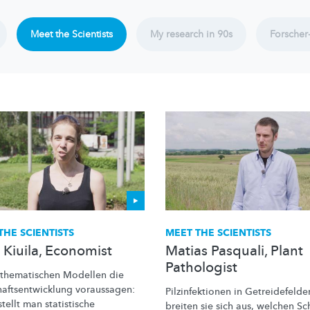
Meet the Scientists
My research in 90s
Forscher
THE SCIENTISTS
MEET THE SCIENTISTS
 Kiuila, Economist
Matias Pasquali, Plant
Pathologist
thematischen
Modellen die
haftsentwicklung
voraussagen:
Pilzinfektionen
in
Getreidefelde
tellt man statistische
breiten sie sich aus, welchen S