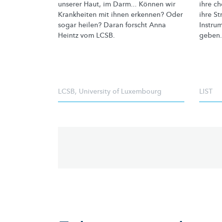
unserer Haut, im Darm... Können wir
ihre c
Krankheiten mit ihnen erkennen? Oder
ihre St
sogar heilen? Daran forscht Anna
Instrum
Heintz vom LCSB.
geben.
LCSB
,
University of Luxembourg
LIST
Pagination