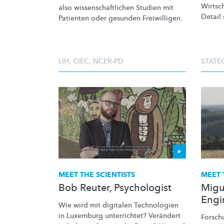
Wirtsc
also
wissenschaftlichen
Studien mit
Detail 
Patienten oder gesunden Freiwilligen.
LIH
,
CIEC
,
NCER-PD
STATE
MEET THE SCIENTISTS
MEET 
Bob Reuter, Psychologist
Migu
Engi
Wie wird mit digitalen Technologien
in Luxemburg unterrichtet? Verändert
Forsch