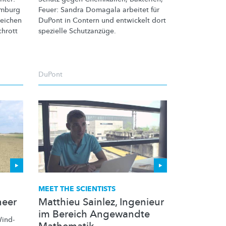
emburg
Feuer: Sandra Domagala arbeitet für
eichen
DuPont in Contern und entwickelt dort
chrott
spezielle
Schutzanzüge.
DuPont
MEET THE SCIENTISTS
neer
Matthieu Sainlez, Ingenieur
im Bereich Angewandte
Wind-