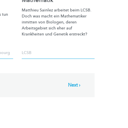
Mathematik
Matthieu Sainlez arbeitet beim LCSB.
s tun
Doch was macht ein Mathematiker
inmitten von Biologen, deren
Arbeitsgebiet sich eher auf
Krankheiten und Genetik erstreckt?
mbourg
LCSB
Next
Next ›
page