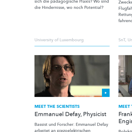
sich die pädagogische Praxis? Wo sind
Zwecke
die Hindernisse, wo noch Potential?
Flugfa
Rettung
fahren
University of Luxembourg
SnT
,
Un
MEET THE SCIENTISTS
MEET 
Emmanuel Defay, Physicist
Fran
Engi
Bassist und Forscher: Emmanuel Defay
arbeitet an
piezoelektrischen
Bohrkö