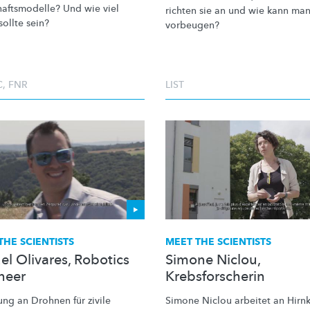
haftsmodelle?
Und wie viel
richten sie an und wie kann man
sollte sein?
vorbeugen?
C
,
FNR
LIST
THE SCIENTISTS
MEET THE SCIENTISTS
el Olivares, Robotics
Simone Niclou,
neer
Krebsforscherin
ung an Drohnen für zivile
Simone Niclou arbeitet an Hirnk