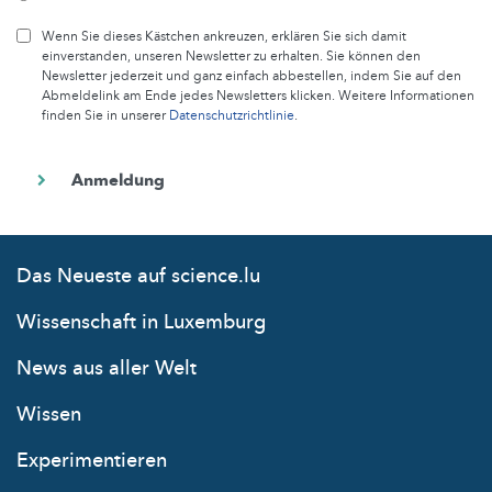
Wenn Sie dieses Kästchen ankreuzen, erklären Sie sich damit
einverstanden, unseren Newsletter zu erhalten. Sie können den
Newsletter jederzeit und ganz einfach abbestellen, indem Sie auf den
Abmeldelink am Ende jedes Newsletters klicken. Weitere Informationen
finden Sie in unserer
Datenschutzrichtlinie
.
Das Neueste auf science.lu
Wissenschaft in Luxemburg
News aus aller Welt
Wissen
Experimentieren