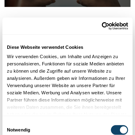
18.08
19.08
/
2026
2026
Mit dem Smartphone unterwegs
Diese Webseite verwendet Cookies
Wir verwenden Cookies, um Inhalte und Anzeigen zu
personalisieren, Funktionen für soziale Medien anbieten
zu können und die Zugriffe auf unsere Website zu
analysieren. Außerdem geben wir Informationen zu Ihrer
Verwendung unserer Website an unsere Partner für
soziale Medien, Werbung und Analysen weiter. Unsere
Partner führen diese Informationen möglicherweise mit
weiteren Daten zusammen, die Sie ihnen bereitgestellt
haben oder die sie im Rahmen Ihrer Nutzung der Dienste
Pagination
gesammelt haben.
Einwilligungsauswahl
Current
1
Page
2
Page
3
Next
››
Notwendig
page
page