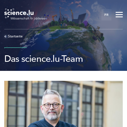
Skip
to
FR
main
content
Startseite
Das science.lu-Team