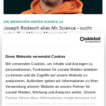
DIE MENSCHEN HINTER SCIENCE.LU
Joseph Rodesch alias Mr. Science – sucht
jeden Tag "Ahaaa-Momente"
Joseph ist Mr Science. Seit 2009 begeistert er für Wissenschaft
in TV, Social Media, Radio und auf Bühne. Es gibt kaum ein
Show-Experiment
was er nicht selbst ausprobiert hat.
Diese Webseite verwendet Cookies
FNR
Wir verwenden Cookies, um Inhalte und Anzeigen zu
personalisieren, Funktionen für soziale Medien anbieten
zu können und die Zugriffe auf unsere Website zu
analysieren. Außerdem geben wir Informationen zu Ihrer
Verwendung unserer Website an unsere Partner für
soziale Medien, Werbung und Analysen weiter. Unsere
Partner führen diese Informationen möglicherweise mit
weiteren Daten zusammen, die Sie ihnen bereitgestellt