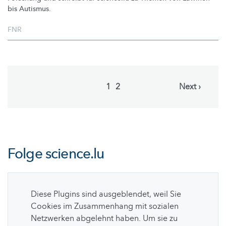
bis Autismus.
FNR
Pagination
Current
1
Page
2
Next
Next ›
page
page
Folge
science.lu
Diese Plugins sind ausgeblendet, weil Sie
Cookies im Zusammenhang mit sozialen
Netzwerken abgelehnt haben. Um sie zu