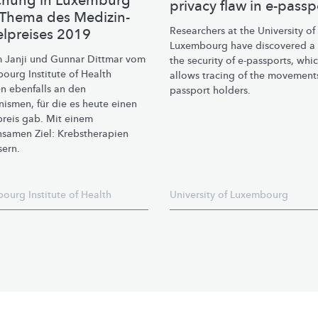
chung in Luxemburg
privacy flaw in e-passp
Thema des Medizin-
Researchers at the University of
lpreises 2019
Luxembourg have discovered a 
 Janji und Gunnar Dittmar vom
the security of e-passports, whi
ourg Institute of Health
allows tracing of the movement
en ebenfalls an den
passport holders.
ismen, für die es heute einen
reis gab. Mit einem
samen Ziel:
Krebstherapien
sern.
ourg Institute of Health
University of Luxembourg