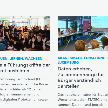
AKADEMISCHE FORSCHUNG I
UEN, LERNEN, WACHSEN
LUXEMBURG
tale Führungskräfte der
Daten erheben,
nft ausbilden
Zusammenhänge für
xembourg Tech School (LTS)
Bürger verständlich
 kostenlose wöchentliche Kurse
darstellen
 denen Schüler ab 12 Jahren
logien kennenlernen und in
Das nationale Institut für Statis
n digitalen Projekten umsetzen
Wirtschaftsstudien
STATEC erhe
.
sammelt Daten – und betreibt