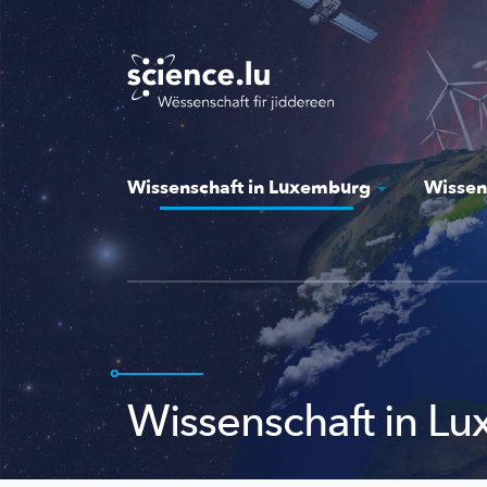
Skip
to
main
content
Wissenschaft in Luxemburg
Wissen
Wissenschaft in L