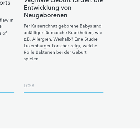
Vaginale Geburt fördert die
orts
Entwicklung von
Neugeborenen
flaw in
Per Kaiserschnitt geborene Babys sind
ch
anfälliger für manche Krankheiten, wie
s of
z.B. Allergien. Weshalb? Eine Studie
Luxemburger Forscher zeigt, welche
Rolle Bakterien bei der Geburt
spielen.
LCSB