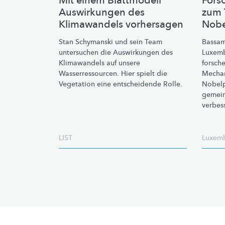
Mit einem Blattmodell
Fors
Auswirkungen des
zum 
Klimawandels vorhersagen
Nobe
Stan Schymanski und sein Team
Bassam
untersuchen die Auswirkungen des
Luxemb
Klimawandels auf unsere
forsch
Wasserressourcen.
Hier spielt die
Mechan
Vegetation eine entscheidende Rolle.
Nobelp
gemein
verbes
LIST
Luxemb