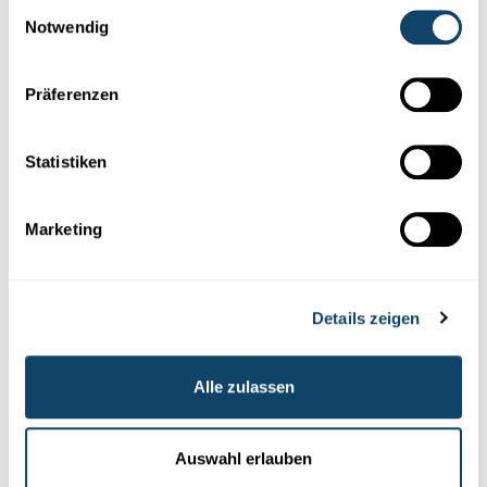
Einwilligungsauswahl
Notwendig
Präferenzen
Südafrikanischer
Rooibos-Tee reist zu
Forschungszwecken
ins All
Statistiken
Marketing
Details zeigen
Übergewicht könnte für mehr als zehn Prozent von
Alle zulassen
Krebsfällen
verantwortlich
sein
Auswahl erlauben