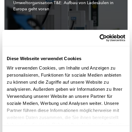
Umweltorganisation
T&E: Aufbau von Ladesäulen in
Europa geht voran
Diese Webseite verwendet Cookies
Wir verwenden Cookies, um Inhalte und Anzeigen zu
personalisieren, Funktionen für soziale Medien anbieten
Lederjacke von Nvidia-Chef Huang für fast eine Million
zu können und die Zugriffe auf unsere Website zu
Dollar versteigert
analysieren. Außerdem geben wir Informationen zu Ihrer
Verwendung unserer Website an unsere Partner für
soziale Medien, Werbung und Analysen weiter. Unsere
Partner führen diese Informationen möglicherweise mit
weiteren Daten zusammen, die Sie ihnen bereitgestellt
haben oder die sie im Rahmen Ihrer Nutzung der Dienste
gesammelt haben.