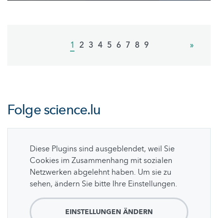
Pagination
Current
1
Page
2
Page
3
Page
4
Page
5
Page
6
Page
7
Page
8
Page
9
Next
»
page
page
Folge
science.lu
Diese Plugins sind ausgeblendet, weil Sie
Cookies im Zusammenhang mit sozialen
Netzwerken abgelehnt haben. Um sie zu
sehen, ändern Sie bitte Ihre Einstellungen.
EINSTELLUNGEN ÄNDERN