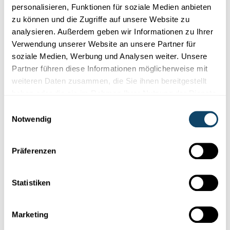
Umwelttechnologie.
personalisieren, Funktionen für soziale Medien anbieten
zu können und die Zugriffe auf unsere Website zu
FNR
analysieren. Außerdem geben wir Informationen zu Ihrer
Verwendung unserer Website an unsere Partner für
soziale Medien, Werbung und Analysen weiter. Unsere
Partner führen diese Informationen möglicherweise mit
weiteren Daten zusammen, die Sie ihnen bereitgestellt
haben oder die sie im Rahmen Ihrer Nutzung der Dienste
gesammelt haben.
Einwilligungsauswahl
Notwendig
Präferenzen
Statistiken
WISSENSTRANSFER
IN LUXEMBURG
Luxinnovation: Nationale Agentur für
wirtschaftliche Innovationen
Marketing