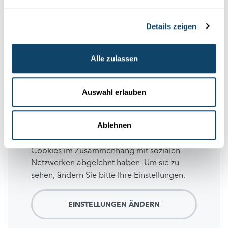
Luxinnovation trägt zur
wirtschaftlichen
Entwicklung
Luxemburgs bei, indem Innovationen gefördert,
internationales
Wachstum
vorangetrieben
und ausländische
Direktinvestitionen
Details zeigen
angezogen werden.
Luxinnovation
Alle zulassen
Auswahl erlauben
Folge
science.lu
Ablehnen
Diese Plugins sind ausgeblendet, weil Sie
Cookies im Zusammenhang mit sozialen
Netzwerken abgelehnt haben. Um sie zu
sehen, ändern Sie bitte Ihre Einstellungen.
EINSTELLUNGEN ÄNDERN