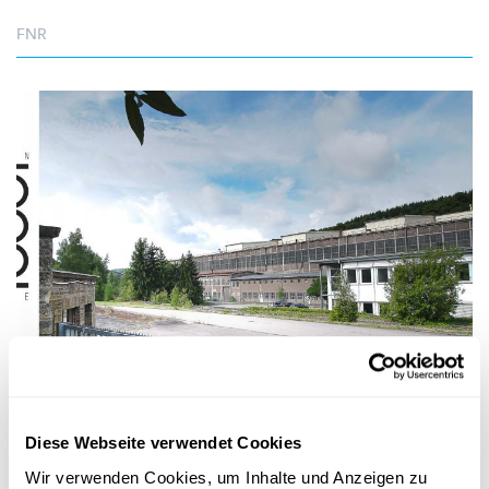
FNR
INNOVATION HUB DUDELANGE
Ein Start-up-Inkubator mit grünem Charakter
Diese Webseite verwendet Cookies
Projekt Neischmelz: In Dudelange wird aus einem
Industriestandort
ein
Öko-Stadtteil
samt Inkubator für
Wir verwenden Cookies, um Inhalte und Anzeigen zu