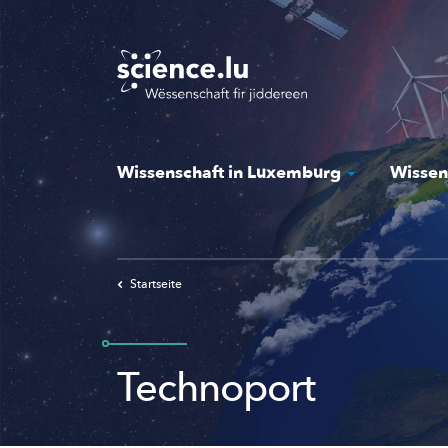
Skip
to
main
content
Wissenschaft in Luxemburg
Wissen
Startseite
Technoport