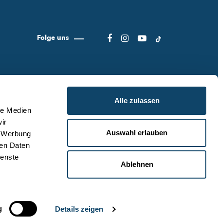
Folge uns
Alle zulassen
le Medien
ir
Auswahl erlauben
, Werbung
ER SCIENCE.LU
NUTZUNGSBEDINGUNGEN
ren Daten
S SCIENCE.LU-TEAM
DATENSCHUTZLINIEN
ienste
Ablehnen
NTAKT
COOKIE RICHTLINIEN
ZURÜCK ZUM ANFANG
g
Details zeigen