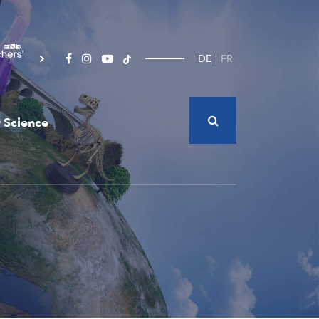
DE
FR
 Science