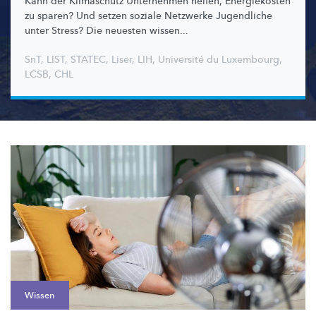
Kann der Klimaschutz Unternehmen helfen, Energiekosten
zu sparen? Und setzen soziale Netzwerke Jugendliche
unter Stress? Die neuesten wissen...
SnT
,
LIST
,
STATEC
,
Liser
,
LIH
,
Université du Luxembourg
,
LCSB
,
CHL
Wissen