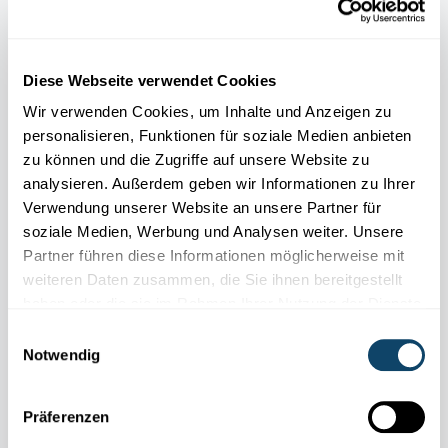
Diese Webseite verwendet Cookies
Wir verwenden Cookies, um Inhalte und Anzeigen zu
personalisieren, Funktionen für soziale Medien anbieten
zu können und die Zugriffe auf unsere Website zu
analysieren. Außerdem geben wir Informationen zu Ihrer
Verwendung unserer Website an unsere Partner für
soziale Medien, Werbung und Analysen weiter. Unsere
Partner führen diese Informationen möglicherweise mit
weiteren Daten zusammen, die Sie ihnen bereitgestellt
haben oder die sie im Rahmen Ihrer Nutzung der Dienste
WEIHNACHTS-EXPERIMENT
Bastele einen tanzenden Weihnachtsbaum –
gesammelt haben.
Einwilligungsauswahl
mit einem Elektromotor
Notwendig
FNR
Präferenzen