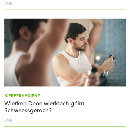
FNR
KIERPERHYGIENE
Wierken Deoe wierklech géint
Schweessgeroch?
FNR