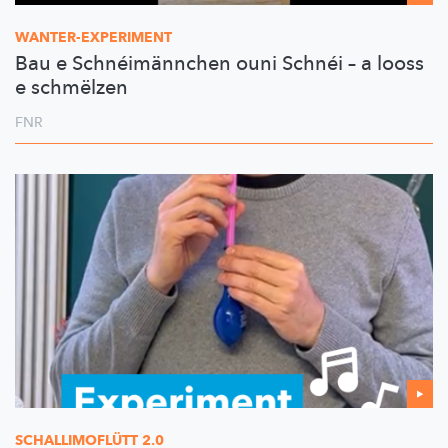
WANTER-EXPERIMENT
Bau e Schnéimännchen ouni Schnéi – a looss
e schmëlzen
FNR
SCHALLIMOFLÜTT
2.0