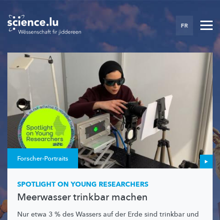
Skip
to
FR
main
content
Forscher-Portraits
SPOTLIGHT ON YOUNG RESEARCHERS
Meerwasser trinkbar machen
Nur etwa 3 % des Wassers auf der Erde sind trinkbar und