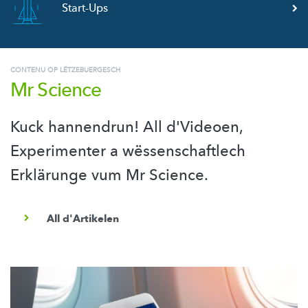
Start-Ups
CONTENU OP LËTZEBUERGESCH
Mr Science
Kuck hannendrun! All d'Videoen,
Experimenter a wëssenschaftlech
Erklärunge vum Mr Science.
All d'Artikelen