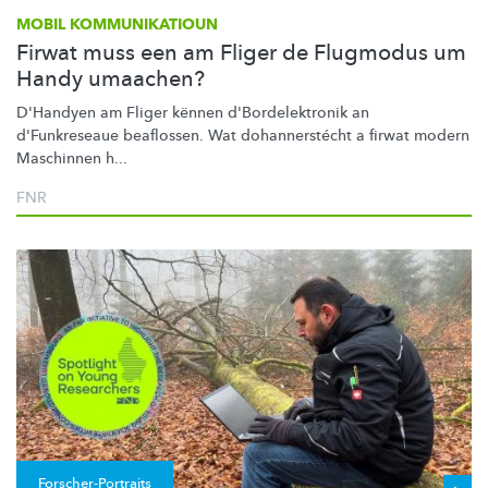
MOBIL KOMMUNIKATIOUN
Firwat muss een am Fliger de Flugmodus um
Handy umaachen?
D'Handyen am Fliger kënnen
d'Bordelektronik
an
d'Funkreseaue beaflossen. Wat
dohannerstécht
a firwat modern
Maschinnen h...
FNR
Forscher-Portraits