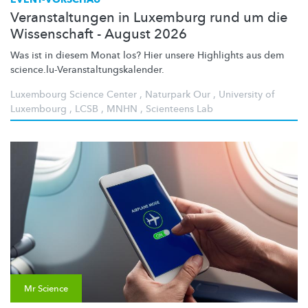
Veranstaltungen in Luxemburg rund um die
Wissenschaft - August 2026
Was ist in diesem Monat los? Hier unsere Highlights aus dem
science.lu-Veranstaltungskalender.
Luxembourg Science Center
,
Naturpark Our
,
University of
Luxembourg
,
LCSB
,
MNHN
,
Scienteens Lab
Mr Science