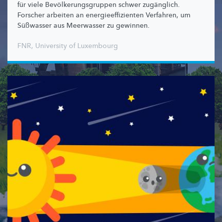
für viele
Bevölkerungsgruppen
schwer zugänglich.
Forscher arbeiten an
energieeffizienten
Verfahren, um
Süßwasser aus Meerwasser zu gewinnen.
FNR
,
University of Luxembourg