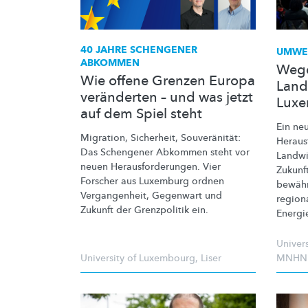
40 JAHRE SCHENGENER
UMWE
ABKOMMEN
Wege
Wie offene Grenzen Europa
Land
veränderten – und was jetzt
Lux
auf dem Spiel steht
Ein neu
Migration, Sicherheit,
Souveränität:
Heraus
Das Schengener Abkommen steht vor
Landwi
neuen
Herausforderungen.
Vier
Zukunf
Forscher aus Luxemburg ordnen
bewähr
Vergangenheit,
Gegenwart und
region
Zukunft der Grenzpolitik ein.
Energi
Univer
University of Luxembourg
,
Liser
MNHN