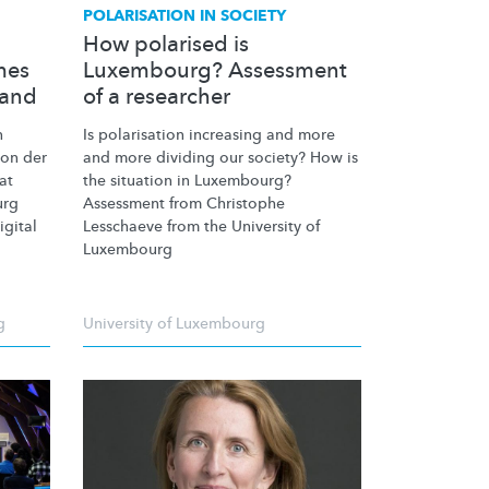
POLARISATION IN SOCIETY
How polarised is
mes
Luxembourg? Assessment
fand
of a researcher
n
Is polarisation increasing and more
ion der
and more dividing our society? How is
at
the situation in Luxembourg?
urg
Assessment from Christophe
gital
Lesschaeve from the University of
Luxembourg
g
University of Luxembourg