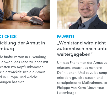
CE CHECK
PAUVRETÉ
icklung der Armut in
„Wohlstand wird nicht
emburg
automatisch nach unt
weitergegeben“
ede fünfte Person in Luxemburg
m, obwohl das Land zu jenen mit
Um das Phänomen der Armut z
chsten
Pro-Kopf-Einkommen
erfassen, braucht es mehrere
Wie entwickelt sich die Armut
Definitionen. Und es zu bekämp
nd in Europa, und welche
erfordert gezielte steuer- und
kungen hat sie?
sozialpolitische
Maßnahmen, s
Philippe Van Kerm (Universität
Luxemburg).