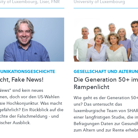
sity of Luxembourg
,
Liser
,
FNR
University of Luxembourg
UNIKATIONSGESCHICHTE
GESELLSCHAFT UND ALTERU
icht, Fake News!
Die Generation 50+ i
Rampenlicht
News“ sind kein neues
en, doch vor den US-Wahlen
Wie geht es der Generation 50+
sie
Hochkonjunktur.
Was macht
uns? Das untersucht das
gefährlich? Ein Rückblick auf die
luxemburgische
Team von SHAR
chte der Falschmeldung - und
einer langfristigen Studie, die i
tischer Ausblick.
Befragungen Daten zur Gesundh
zum Altern und zur Rente erhebt