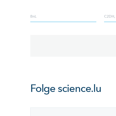
BnL
C2DH
Pagination
Folge
science.lu