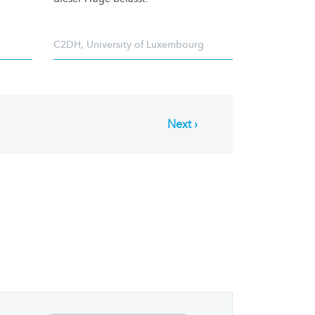
C2DH
,
University of Luxembourg
Next
Next ›
page