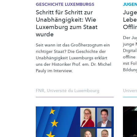
GESCHICHTE LUXEMBURGS
JUGEN
Schritt für Schritt zur
Juge
Unabhängigkeit: Wie
Lebe
Luxemburg zum Staat
Offl
wurde
Der Ju
junge 
Seit wann ist das
Großherzogtum
ein
Digita
richtiger Staat? Die Geschichte der
offline
Unabhängigkeit
Luxemburgs erklärt
mit Fol
uns der Historiker Prof. em. Dr. Michel
Bildun
Pauly im Interview.
FNR
,
Université du Luxembourg
Univer