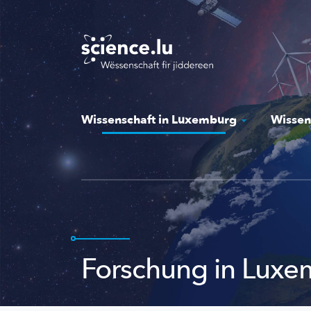
Skip
to
main
content
Wissenschaft in Luxemburg
Wissen
Forschung in Lux