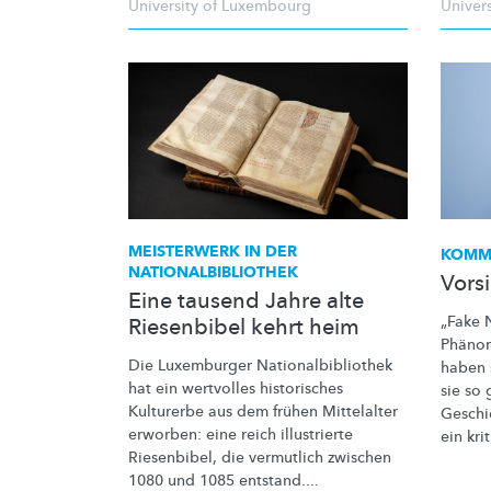
University of Luxembourg
Univer
MEISTERWERK IN DER
KOMM
NATIONALBIBLIOTHEK
Vors
Eine tausend Jahre alte
„Fake 
Riesenbibel kehrt heim
Phänom
Die Luxemburger
Nationalbibliothek
haben 
hat ein wertvolles historisches
sie so 
Kulturerbe aus dem frühen Mittelalter
Geschi
erworben: eine reich illustrierte
ein kri
Riesenbibel, die vermutlich zwischen
1080 und 1085 entstand....