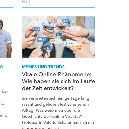
FNR
NG
MEMES UND TRENDS
m
Virale Online-Phänomene:
Wie haben sie sich im Laufe
der Zeit entwickelt?
 bei
Sie verbreiten sich einige Tage lang
E,
rasant und gehören fest zu unserem
n
Alltag. Was weiß man über die
eit,
Geschichte der
Online-Viralität?
.
Professorin Valérie Schafer hat sich mit
dieser Frage befasst.