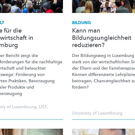
LT
BILDUNG
 für die
Kann man
wirtschaft in
Bildungsungleichheit
emburg
reduzieren?
er Bericht zeigt die
Der Bildungsweg in Luxemburg
forderungen
für die nachhaltige
stark von der
wirtschaftlichen
Si
rtschaft
und beleuchtet
der Eltern und der
Familienspra
tswege: Förderung von
Können
differenzierte
Lehrpläne
ten Praktiken, Bevorzugung
beitragen,
Chancengleichheit
z
aler Produkte und
fördern?
eerzeugung.
sity of Luxembourg
,
LIST
,
University of Luxembourg