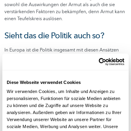
sowohl die Auswirkungen der Armut als auch die sie
verstärkenden Faktoren zu bekämpfen, denn Armut kann
einen Teufelskreis auslösen.
Sieht das die Politik auch so?
In Europa ist die Politik insgesamt mit diesen Ansätzen
einverstanden. Die Regierungen verlagern den
Schwerpunkt mal auf direkte – mehr oder weniger
„großzügige“ – Hilfe, mal auf indirekte Hilfe, aber es gibt
immer eine Kombination dieser Ansätze.
Diese Webseite verwendet Cookies
Die Idee, ausschließlich auf wirtschaftliches Wachstum zu
Wir verwenden Cookies, um Inhalte und Anzeigen zu
setzen, um die Armut zu beseitigen, ist nicht mehr
personalisieren, Funktionen für soziale Medien anbieten
zeitgemäß: Mittlerweile ist klar, dass Wohlstand nicht
zu können und die Zugriffe auf unsere Website zu
automatisch nach unten weitergegeben wird. Wachstum
analysieren. Außerdem geben wir Informationen zu Ihrer
muss ausgewogen sein. Es muss mit sozialen
Verwendung unserer Website an unsere Partner für
Schutzmechanismen und einer gerechten Besteuerung
soziale Medien, Werbung und Analysen weiter. Unsere