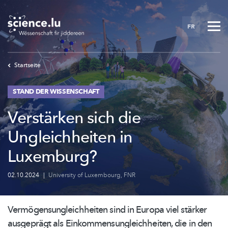
Skip
to
FR
main
content
Startseite
STAND DER WISSENSCHAFT
Verstärken sich die
Ungleichheiten in
Luxemburg?
02.10.2024
|
University of Luxembourg
,
FNR
Vermögensungleichheiten
sind in Europa viel stärker
ausgeprägt als
Einkommensungleichheiten,
die in den