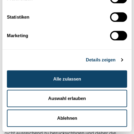
Der Gini-Koeffizient wird berechnet, indem die
tatsächliche kumulative Verteilung einer
Ressource (blau) mit einer theoretischen
Statistiken
vollkommen gleichmäßigen Verteilung (grün)
verglichen wird. Der Gini-Koeffizient ist dann
Marketing
doppelt so groß wie die Fläche zwischen den
beiden Kurven (orange).
Details zeigen
Sind die Daten verlässlich?
Die Wirtschaftswissenschaft ist sich ob der Zuverlässigkeit
Alle zulassen
dieser Messungen uneinig. Die Zahlen von Eurostat, dem
Statistischen Amt der Europäischen Union, basieren auf
Erhebungen, die je nach tatsächlicher Beteiligung nicht
Auswahl erlauben
immer vollkommen repräsentativ sind. „Sie neigen dazu,
die Extreme, das heißt auf der einen Seite sehr
Ablehnen
wohlhabende und auf der anderen Seite sehr arme
Menschen, insbesondere solche ohne festen Wohnsitz,
nicht ausreichend zu berücksichtigen und daher die