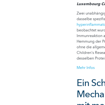
Luxembourg Cen
Zwei unabhängige
dasselbe spezifi
hyperinflammat
beobachtet wurd
Immunreaktion a
Hemmung der Pro
ohne die allgem
Children's Resea
desselben Prote
Mehr Infos
Ein Sc
Mechan