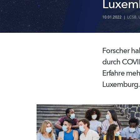
Luxem
10.01.2022
|
LCSB
,
Forscher h
durch COVI
Erfahre meh
Luxemburg.