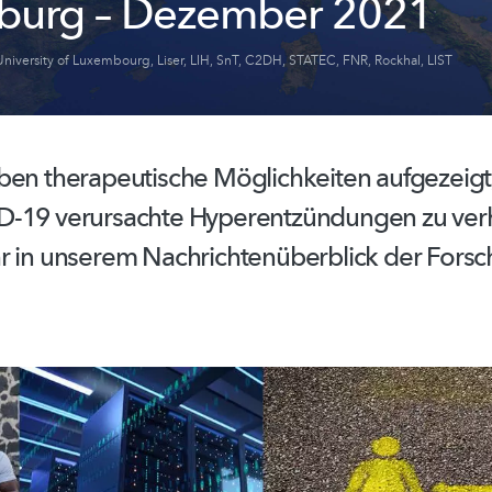
burg – Dezember 2021
University of Luxembourg
,
Liser
,
LIH
,
SnT
,
C2DH
,
STATEC
,
FNR
,
Rockhal
,
LIST
aben
therapeutische
Möglichkeiten
aufgezeigt
D-19 verursachte
Hyperentzündungen
zu ver
r in unserem
Nachrichtenüberblick
der Forsc