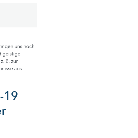
ringen uns noch
 geistige
. B. zur
bnisse aus
-19
r