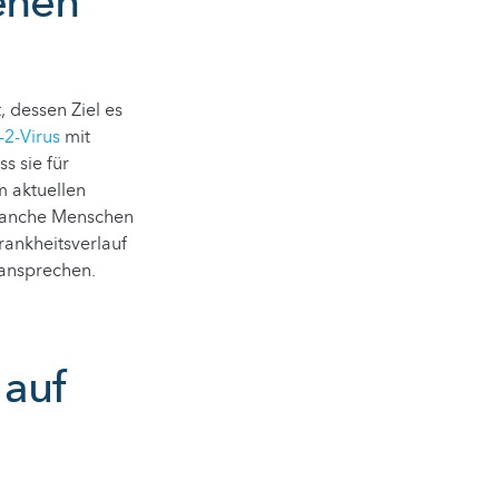
ehen
 dessen Ziel es
2-Virus
mit
s sie für
m aktuellen
m manche Menschen
rankheitsverlauf
 ansprechen.
 auf