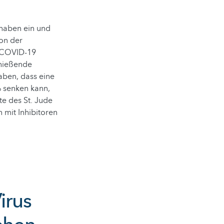
 haben ein und
ion der
it COVID-19
chießende
aben, dass eine
 senken kann,
te des St. Jude
 mit Inhibitoren
irus