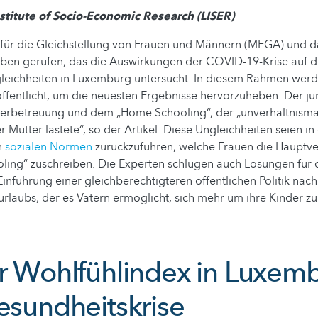
titute of Socio-Economic Research (LISER)
 für die Gleichstellung von Frauen und Männern (MEGA) und 
Leben gerufen, das die Auswirkungen der COVID-19-Krise auf d
leichheiten in Luxemburg untersucht. In diesem Rahmen werd
öffentlicht, um die neuesten Ergebnisse hervorzuheben. Der jü
nderbetreuung und dem „Home Schooling“, der „unverhältnismä
 Mütter lastete“, so der Artikel. Diese Ungleichheiten seien in 
n
sozialen Normen
zurückzuführen, welche Frauen die Hauptve
ling“ zuschreiben. Die Experten schlugen auch Lösungen für 
e Einführung einer gleichberechtigteren öffentlichen Politik na
urlaubs, der es Vätern ermöglicht, sich mehr um ihre Kinder 
er Wohlfühlindex in Luxem
Gesundheitskrise