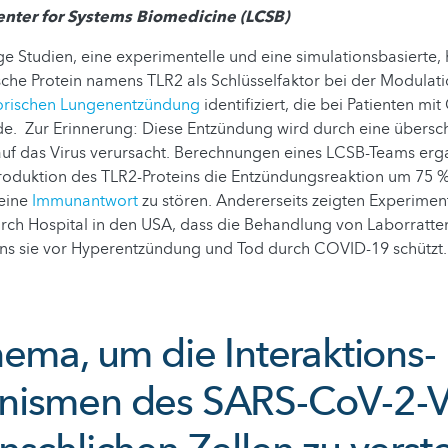
ter for Systems Biomedicine (LCSB)
 Studien, eine experimentelle und eine simulationsbasierte,
sche Protein namens TLR2 als Schlüsselfaktor bei der Modulat
orischen Lungenentzündung
identifiziert, die bei Patienten m
e. Zur Erinnerung: Diese Entzündung wird durch eine übers
uf das Virus verursacht. Berechnungen eines LCSB-Teams erg
duktion des TLR2-Proteins die Entzündungsreaktion um 75 %
eine
Immunantwort
zu stören. Andererseits zeigten Experimen
rch Hospital in den USA, dass die Behandlung von Laborratten
ins sie vor Hyperentzündung und Tod durch COVID-19 schützt.
hema, um die Interaktions-
ismen des SARS-CoV-2-V