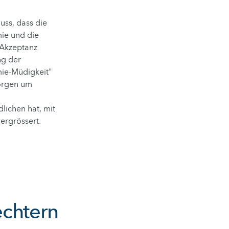
uss, dass die
ie und die
 Akzeptanz
ng der
ie-Müdigkeit"
Sorgen um
lichen hat, mit
vergrössert.
echtern