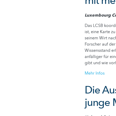
mit me
Luxembourg Cen
Das LCSB koordin
ist, eine Karte 
seinem Wirt nach
Forscher auf der
Wissensstand erh
anfälliger für e
gibt und wie vo
Mehr Infos
Die Au
junge 