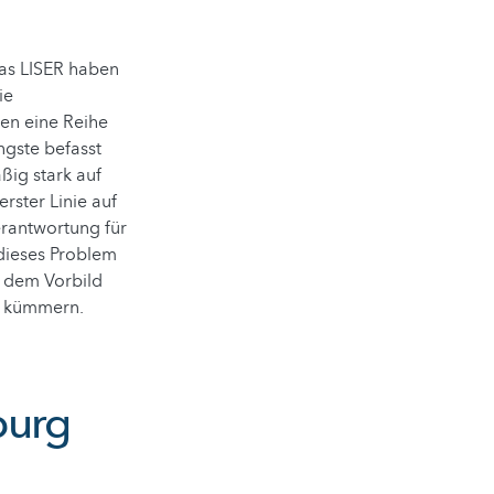
das LISER haben
ie
en eine Reihe
ngste befasst
ßig stark auf
erster Linie auf
rantwortung für
dieses Problem
ch dem Vorbild
zu kümmern.
burg