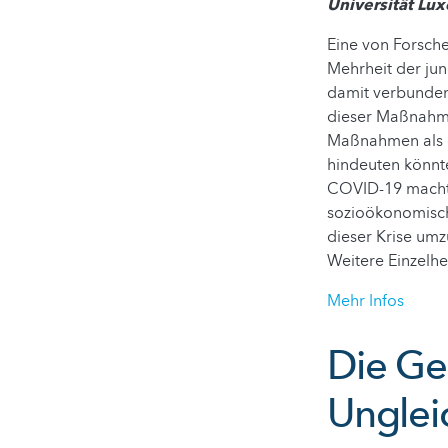
Universität Lu
Eine von Forsch
Mehrheit der ju
damit verbunden
dieser Maßnahme
Maßnahmen als e
hindeuten könnte
COVID-19 machten
sozioökonomische
dieser Krise um
Weitere Einzelhe
Mehr Infos
Die Ge
Unglei