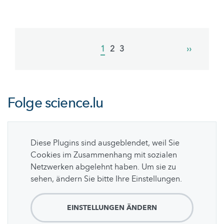
Pagination
Current
1
Page
2
Page
3
Next
››
page
page
Folge
science.lu
Diese Plugins sind ausgeblendet, weil Sie
Cookies im Zusammenhang mit sozialen
Netzwerken abgelehnt haben. Um sie zu
sehen, ändern Sie bitte Ihre Einstellungen.
EINSTELLUNGEN ÄNDERN