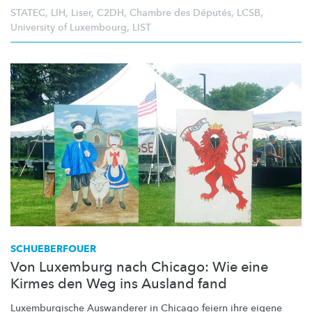
STATEC
,
LIH
,
Liser
,
C2DH
,
Chambre des Députés
,
LCSB
,
University of Luxembourg
,
LIST
SCHUEBERFOUER
Von Luxemburg nach Chicago: Wie eine
Kirmes den Weg ins Ausland fand
Luxemburgische
Auswanderer in Chicago feiern ihre eigene