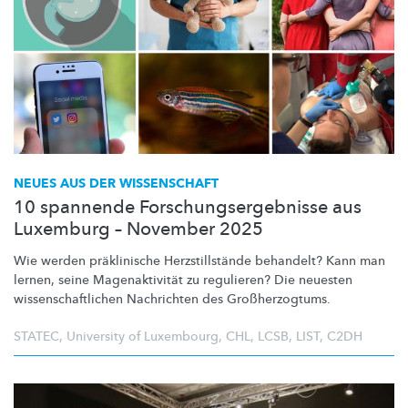
NEUES AUS DER WISSENSCHAFT
10 spannende Forschungsergebnisse aus
Luxemburg – November 2025
Wie werden präklinische
Herzstillstände
behandelt? Kann man
lernen, seine
Magenaktivität
zu regulieren? Die neuesten
wissenschaftlichen
Nachrichten des
Großherzogtums.
STATEC
,
University of Luxembourg
,
CHL
,
LCSB
,
LIST
,
C2DH