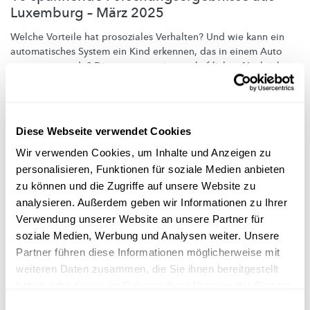
Luxemburg – März 2025
Welche Vorteile hat prosoziales Verhalten? Und wie kann ein
automatisches System ein Kind erkennen, das in einem Auto
vergessen wurde? Die neuesten
wissenschaftlichen
Nachrichten
des
Großherzogtums.
FNR
,
MNHN
,
LIH
,
University of Luxembourg
,
SnT
,
C2DH
,
STATEC
Diese Webseite verwendet Cookies
Wir verwenden Cookies, um Inhalte und Anzeigen zu
personalisieren, Funktionen für soziale Medien anbieten
zu können und die Zugriffe auf unsere Website zu
analysieren. Außerdem geben wir Informationen zu Ihrer
Verwendung unserer Website an unsere Partner für
soziale Medien, Werbung und Analysen weiter. Unsere
Partner führen diese Informationen möglicherweise mit
weiteren Daten zusammen, die Sie ihnen bereitgestellt
haben oder die sie im Rahmen Ihrer Nutzung der Dienste
gesammelt haben.
Einwilligungsauswahl