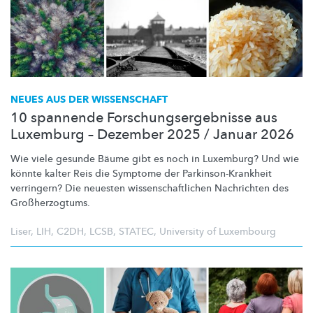
NEUES AUS DER WISSENSCHAFT
10 spannende Forschungsergebnisse aus
Luxemburg – Dezember 2025 / Januar 2026
Wie viele gesunde Bäume gibt es noch in Luxemburg? Und wie
könnte kalter Reis die Symptome der
Parkinson-Krankheit
verringern? Die neuesten
wissenschaftlichen
Nachrichten des
Großherzogtums.
Liser
,
LIH
,
C2DH
,
LCSB
,
STATEC
,
University of Luxembourg