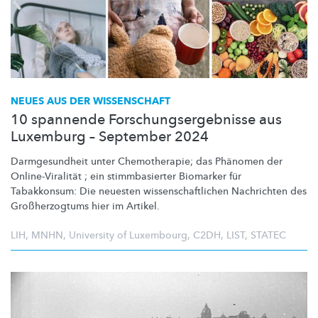
NEUES AUS DER WISSENSCHAFT
10 spannende Forschungsergebnisse aus
Luxemburg – September 2024
Darmgesundheit
unter
Chemotherapie;
das Phänomen der
Online-Viralität
; ein
stimmbasierter
Biomarker für
Tabakkonsum: Die neuesten
wissenschaftlichen
Nachrichten des
Großherzogtums
hier im Artikel.
LIH
,
MNHN
,
University of Luxembourg
,
C2DH
,
LIST
,
STATEC