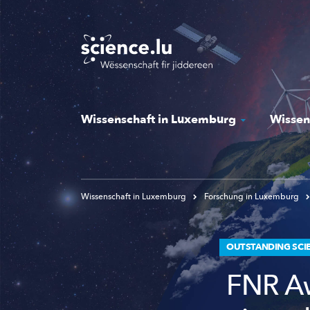
Skip
to
main
content
Wissenschaft in Luxemburg
Wissen
Wissenschaft in Luxemburg
Forschung in Luxemburg
OUTSTANDING SCIE
FNR Aw