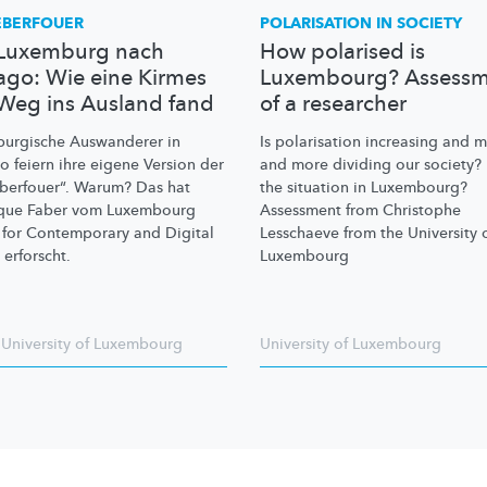
EBERFOUER
POLARISATION IN SOCIETY
Luxemburg nach
How polarised is
ago: Wie eine Kirmes
Luxembourg? Assessm
Weg ins Ausland fand
of a researcher
urgische
Auswanderer in
Is polarisation increasing and 
o feiern ihre eigene Version der
and more dividing our society?
berfouer“.
Warum? Das hat
the situation in Luxembourg?
que Faber vom Luxembourg
Assessment from Christophe
 for Contemporary and Digital
Lesschaeve from the University 
 erforscht.
Luxembourg
,
University of Luxembourg
University of Luxembourg