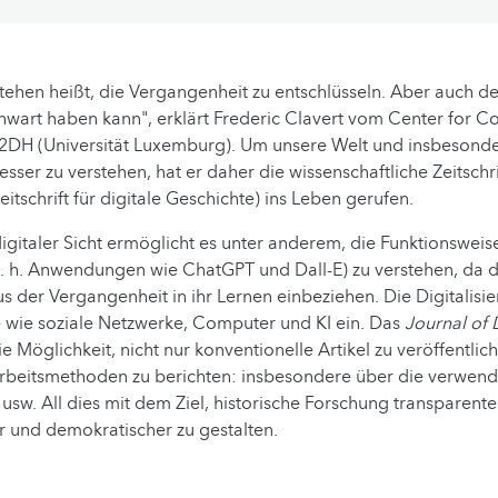
tehen heißt, die Vergangenheit zu entschlüsseln. Aber auch de
enwart haben kann", erklärt Frederic Clavert vom Center for 
C2DH (Universität Luxemburg). Um unsere Welt und insbesonde
esser zu verstehen, hat er daher die wissenschaftliche Zeitschr
eitschrift für digitale Geschichte) ins Leben gerufen.
igitaler Sicht ermöglicht es unter anderem, die Funktionsweis
d. h. Anwendungen wie ChatGPT und Dall-E) zu verstehen, da 
s der Vergangenheit in ihr Lernen einbeziehen. Die Digitalisie
wie soziale Netzwerke, Computer und KI ein. Das
Journal of D
ie Möglichkeit, nicht nur konventionelle Artikel zu veröffentli
Arbeitsmethoden zu berichten: insbesondere über die verwend
w. All dies mit dem Ziel, historische Forschung transparente
r und demokratischer zu gestalten.