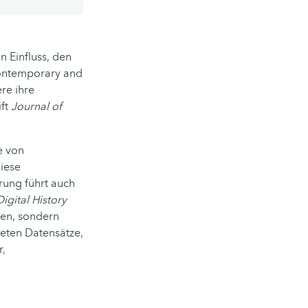
n Einfluss, den
Contemporary and
re ihre
ift
Journal of
e von
diese
rung führt auch
igital History
chen, sondern
eten Datensätze,
r,