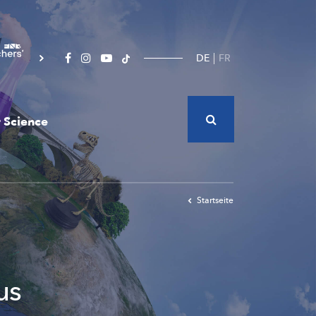
DE
FR
 Science
Startseite
us