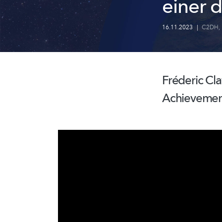
einer d
16.11.2023
|
C2DH
,
Fréderic Cla
Achievement