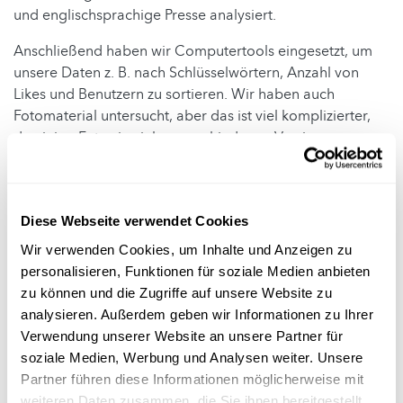
und englischsprachige Presse analysiert.
Anschließend haben wir Computertools eingesetzt, um
unsere Daten z. B. nach Schlüsselwörtern, Anzahl von
Likes und Benutzern zu sortieren. Wir haben auch
Fotomaterial untersucht, aber das ist viel komplizierter,
da einige Fotos in vielen verschiedenen Versionen
auftauchen, so z. B. das Foto dieses kleinen Mädchens
vor einem brennenden Haus mit dem Titel „
Disaster Girl
“,
das seit seinem ursprünglichen Erfolg im Jahre 2008
Diese Webseite verwendet Cookies
mehrfach verändert wurde. Einige Internetnutzer haben
einen Text hinzugefügt, andere das Haus ersetzt oder den
Wir verwenden Cookies, um Inhalte und Anzeigen zu
Kopf des Mädchens ausgetauscht.
personalisieren, Funktionen für soziale Medien anbieten
zu können und die Zugriffe auf unsere Website zu
Können Sie uns ein Beispiel für ein
analysieren. Außerdem geben wir Informationen zu Ihrer
Verwendung unserer Website an unsere Partner für
von Ihnen untersuchtes Phänomen
soziale Medien, Werbung und Analysen weiter. Unsere
nennen, dessen Ergebnisse Sie
Partner führen diese Informationen möglicherweise mit
weiteren Daten zusammen, die Sie ihnen bereitgestellt