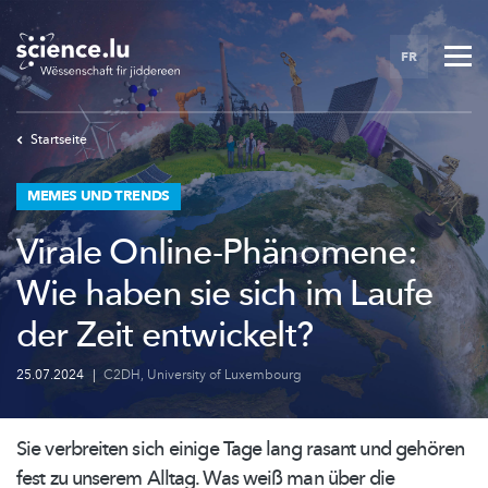
Skip
to
FR
main
content
Startseite
MEMES UND TRENDS
Virale Online-Phänomene:
Wie haben sie sich im Laufe
der Zeit entwickelt?
25.07.2024
|
C2DH
,
University of Luxembourg
Sie verbreiten sich einige Tage lang rasant und gehören
fest zu unserem Alltag. Was weiß man über die