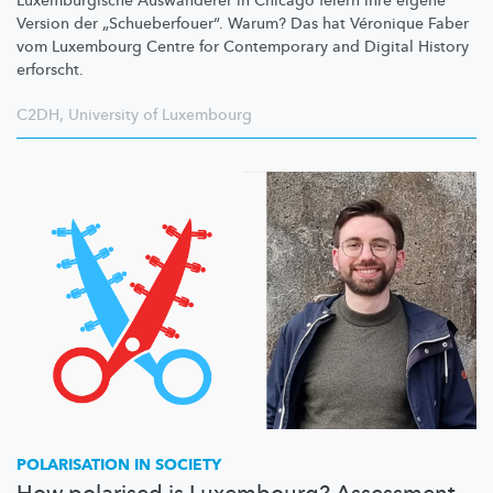
Luxemburgische
Auswanderer in Chicago feiern ihre eigene
Version der
„Schueberfouer“.
Warum? Das hat Véronique Faber
vom Luxembourg Centre for Contemporary and Digital History
erforscht.
C2DH
,
University of Luxembourg
POLARISATION IN SOCIETY