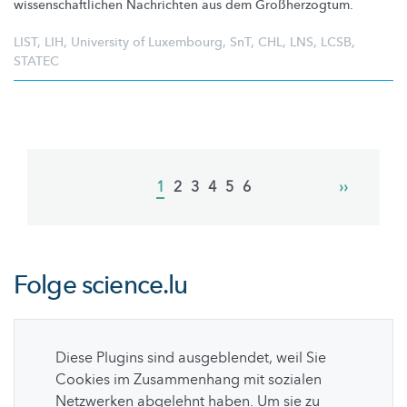
wissenschaftlichen
Nachrichten aus dem
Großherzogtum.
LIST
,
LIH
,
University of Luxembourg
,
SnT
,
CHL
,
LNS
,
LCSB
,
STATEC
Pagination
Current
1
Page
2
Page
3
Page
4
Page
5
Page
6
Next
››
page
page
Folge
science.lu
Diese Plugins sind ausgeblendet, weil Sie
Cookies im Zusammenhang mit sozialen
Netzwerken abgelehnt haben. Um sie zu