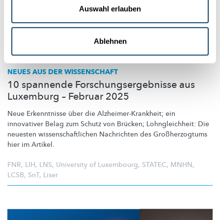
Auswahl erlauben
Ablehnen
NEUES AUS DER WISSENSCHAFT
10 spannende Forschungsergebnisse aus
Luxemburg – Februar 2025
Neue Erkenntnisse über die
Alzheimer-Krankheit;
ein
innovativer Belag zum Schutz von Brücken;
Lohngleichheit:
Die
neuesten
wissenschaftlichen
Nachrichten des
Großherzogtums
hier im Artikel.
FNR
,
LIH
,
LNS
,
University of Luxembourg
,
STATEC
,
MNHN
,
LCSB
,
SnT
,
Liser