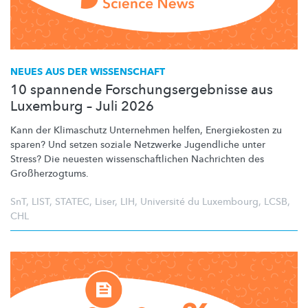
NEUES AUS DER WISSENSCHAFT
10 spannende Forschungsergebnisse aus
Luxemburg – Juli 2026
Kann der Klimaschutz Unternehmen helfen, Energiekosten zu
sparen? Und setzen soziale Netzwerke Jugendliche unter
Stress? Die neuesten
wissenschaftlichen
Nachrichten des
Großherzogtums.
SnT
,
LIST
,
STATEC
,
Liser
,
LIH
,
Université du Luxembourg
,
LCSB
,
CHL