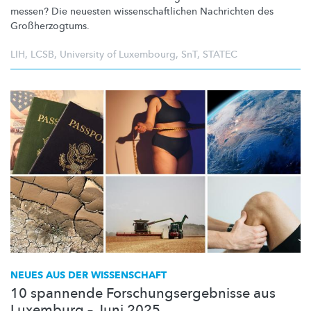
messen? Die neuesten
wissenschaftlichen
Nachrichten des
Großherzogtums.
LIH
,
LCSB
,
University of Luxembourg
,
SnT
,
STATEC
NEUES AUS DER WISSENSCHAFT
10 spannende Forschungsergebnisse aus
Luxemburg – Juni 2025