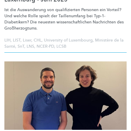
Ist die Auswanderung von
qualifizierten
Personen ein Vorteil?
Und welche Rolle spielt der Taillenumfang bei
Typ-1-
Diabetikern?
Die neuesten
wissenschaftlichen
Nachrichten des
Großherzogtums.
LIH
,
LIST
,
Liser
,
CHL
,
University of Luxembourg
,
Ministère de la
Santé
,
SnT
,
LNS
,
NCER-PD
,
LCSB