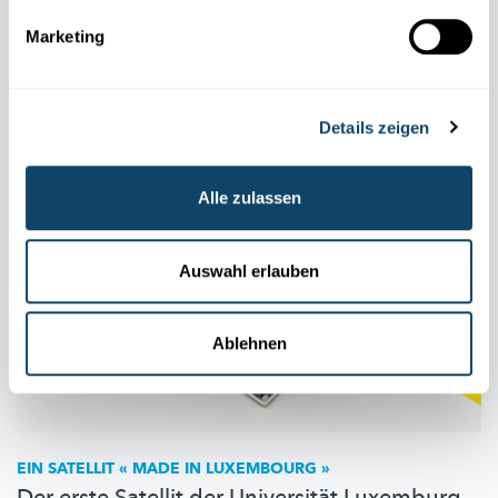
Noch stecken sie in den
Kinderschuhen,
aber die Uhr tickt. Wie
Marketing
Forschende, Regierungen und Unternehmen sensible Daten vor
dem Angriff durch
Quantencomputer
schützen wollen.
FNR
,
SnT
Details zeigen
Alle zulassen
Auswahl erlauben
Ablehnen
EIN SATELLIT « MADE IN LUXEMBOURG »
Der erste Satellit der Universität Luxemburg