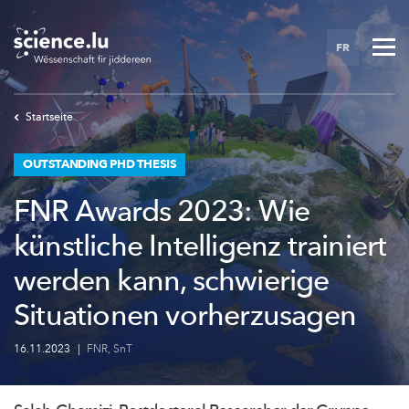
Skip
to
FR
main
content
Startseite
OUTSTANDING PHD THESIS
FNR Awards 2023: Wie
künstliche Intelligenz trainiert
werden kann, schwierige
Situationen vorherzusagen
16.11.2023
|
FNR
,
SnT