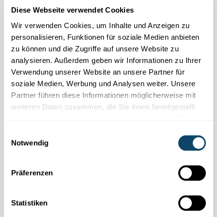
erklären, wie seriöse Umfragen entstehen und warum man
Diese Webseite verwendet Cookies
unbedingt teilnehmen soll.
Wir verwenden Cookies, um Inhalte und Anzeigen zu
FNR
,
STATEC
,
LIH
personalisieren, Funktionen für soziale Medien anbieten
zu können und die Zugriffe auf unsere Website zu
analysieren. Außerdem geben wir Informationen zu Ihrer
Verwendung unserer Website an unsere Partner für
soziale Medien, Werbung und Analysen weiter. Unsere
Partner führen diese Informationen möglicherweise mit
weiteren Daten zusammen, die Sie ihnen bereitgestellt
haben oder die sie im Rahmen Ihrer Nutzung der Dienste
gesammelt haben.
Einwilligungsauswahl
Notwendig
Präferenzen
TECHNOLOGIE
Quantencomputer: Sind unsere Passwörter
Statistiken
dann noch sicher?