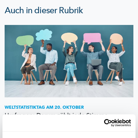
Auch in dieser Rubrik
WELTSTATISTIKTAG
AM 20. OKTOBER
Umfragen: Darum zählt jede Stimme
Umfragen liefern die Grundlage für wichtige
Entscheidungen.
Zwei Luxemburger
Statistik-Experten
liefern Beispiele und