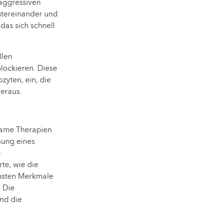
 aggressiven
ntereinander und
as sich schnell
llen
lockieren. Diese
yten, ein, die
heraus.
ksame Therapien
mung eines
-
te, wie die
chsten Merkmale
 Die
und die