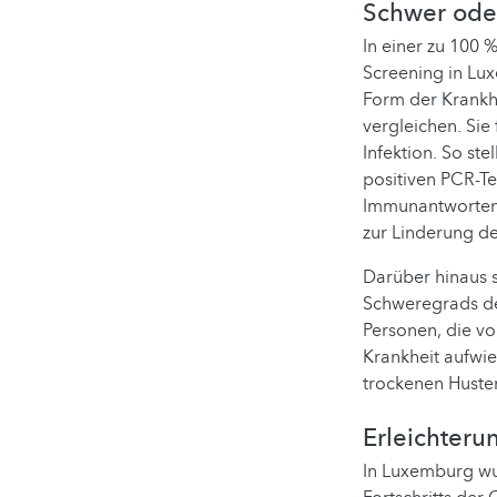
Schwer oder
In einer zu 100
Screening in Lu
Form der Krankhe
vergleichen. Si
Infektion. So ste
positiven PCR-Te
Immunantworten 
zur Linderung d
Darüber hinaus s
Schweregrads der
Personen, die vo
Krankheit aufwi
trockenen Huste
Erleichter
In Luxemburg wu