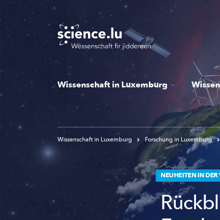
Skip
to
main
content
Wissenschaft in Luxemburg
Wissen
Wissenschaft in Luxemburg
Forschung in Luxemburg
NEUHEITEN IN DER
Rückbl