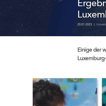
Ergebn
Luxem
20.01.2023
|
Univer
Einige der 
Luxemburg- 