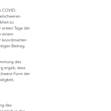
te COVID-
telschweren
kheit zu
 ersten Tage der
ch einem
r koordinierten
htigen Beitrag
stimmung des
rg ergab, dass
 schwere Form der
digkeit,
ung des