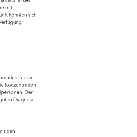
nämlich in der
ie mit
nft könnten sich
 Verfügung
omarker für die
ie Konzentration
llpersonen. Der
 guten Diagnose,
mit den