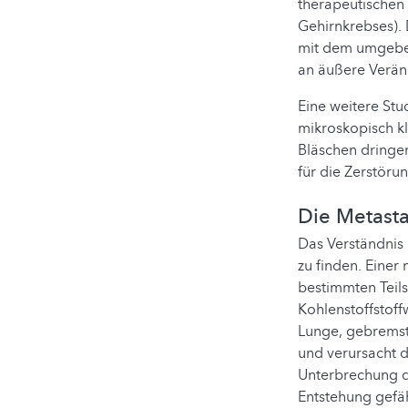
therapeutischen
Gehirnkrebses). 
mit dem umgeben
an äußere Verä
Eine weitere St
mikroskopisch kl
Bläschen dringe
für die Zerstöru
Die Metasta
Das Verständnis 
zu finden. Einer
bestimmten Teils
Kohlenstoffstof
Lunge, gebremst 
und verursacht 
Unterbrechung di
Entstehung gefä