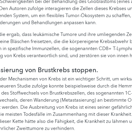
 Schwierigkeiten bei der Behandlung des Glioblastoms (eines
Den Autoren zufolge interagieren die Zellen dieses Krebses u
den System, um ein flexibles Tumor-Ökosystem zu schaffen, d
nderungen und Behandlungen anpassen kann.
udie ergab, dass leukämische Tumore und ihre umliegenden Ze
eine Bläschen freisetzen, die die körpereigene Krebsabwehr b
n in spezifische Immunzellen, die sogenannten CD8+ T-Lymphoz
ng von Krebs verantwortlich sind, und zerstören sie von innen 
sierung von Brustkrebs stoppen.
der Mechanismen von Krebs ist ein wichtiger Schritt, um wir
 neueren Studie zufolge konnte beispielsweise durch die Hem
 des Stoffwechsels von Brustkrebszellen, des sogenannten 1C
fwechsels, deren Wanderung (Metastasierung) an bestimmte Or
werden. Die Ausbreitung von Krebs ist eines seiner gefährli
die meisten Todesfälle im Zusammenhang mit dieser Krankheit.
eser Kette hätte also die Fähigkeit, die Krankheit zu lähmen 
hrlicher Zweittumore zu verhindern.