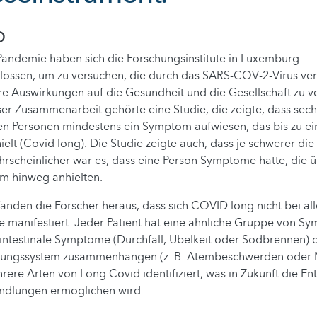
ID
Pandemie haben sich die Forschungsinstitute in Luxemburg
ssen, um zu versuchen, die durch das SARS-COV-2-Virus ver
re Auswirkungen auf die Gesundheit und die Gesellschaft zu v
er Zusammenarbeit gehörte eine Studie, die zeigte, dass sec
n Personen mindestens ein Symptom aufwiesen, das bis zu e
hielt (Covid long). Die Studie zeigte auch, dass je schwerer d
rscheinlicher war es, dass eine Person Symptome hatte, die 
um hinweg anhielten.
anden die Forscher heraus, dass sich COVID long nicht bei all
e manifestiert. Jeder Patient hat eine ähnliche Gruppe von S
intestinale Symptome (Durchfall, Übelkeit oder Sodbrennen)
ungssystem zusammenhängen (z. B. Atembeschwerden oder Müd
ere Arten von Long Covid identifiziert, was in Zukunft die En
andlungen ermöglichen wird.