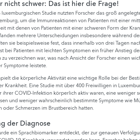
 nicht schwer: Das ist hier die Frage!
 % luxemburgischen Studie nutzten Forscher das groß angeleg
xemburg, um die Immunreaktionen von Patienten mit einer mit
it mit denen von Patienten mit einer schweren Form der Kran
e fanden mehrere Unterscheidungen insbesondere während der
llten sie beispielsweise fest, dass innerhalb von drei Tagen na
st bei Patienten mit leichten Symptomen ein früher Anstieg de
zu verzeichnen war, was nach Ansicht der Forscher einen wic
er Symptome leistete.
pielt die körperliche Aktivität eine wichtige Rolle bei der Be
 Krankheit. Eine Studie mit über 400 Freiwilligen in Luxembu
r ihrer COVID-Infektion körperlich aktiv waren, eine weniger
esen und weniger wahrscheinlich bestimmte Symptome wie Mü
n oder Schmerzen im Brustbereich hatten.
ung der Diagnose
rde ein Sprachbiomarker entdeckt, der zur genauen Verfolg