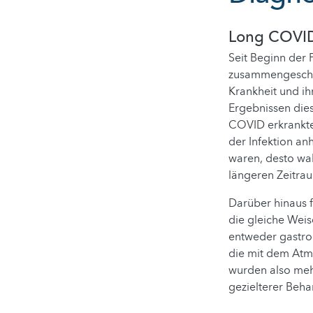
Long COV
Seit Beginn der 
zusammengeschlo
Krankheit und ih
Ergebnissen dies
COVID erkrankte
der Infektion an
waren, desto wah
längeren Zeitra
Darüber hinaus f
die gleiche Weis
entweder gastro
die mit dem Atm
wurden also mehr
gezielterer Beh