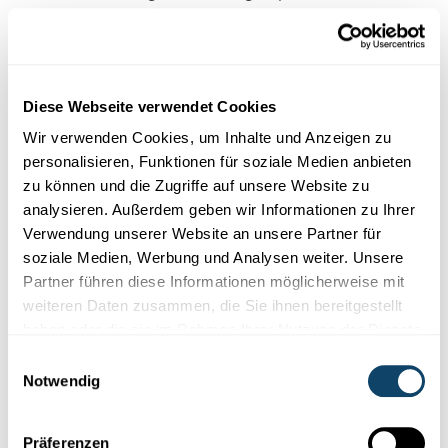
positives Beispiel dagegen ist, dass sich die
ausländischen Einwohner immer mehr für
Luxemburgs Politik interessieren.
Das ist ein
langsamer Prozess, aber er läuft.
Diese Webseite verwendet Cookies
Wir verwenden Cookies, um Inhalte und Anzeigen zu
personalisieren, Funktionen für soziale Medien anbieten
zu können und die Zugriffe auf unsere Website zu
analysieren. Außerdem geben wir Informationen zu Ihrer
Was Luxemburgs Bürger über die Politik denken
Verwendung unserer Website an unsere Partner für
Je 54 Prozent der Luxemburger und der
soziale Medien, Werbung und Analysen weiter. Unsere
ausländischen Einwohner sind vor allem
Partner führen diese Informationen möglicherweise mit
misstrauisch, wenn sie an Politik denken.
weiteren Daten zusammen, die Sie ihnen bereitgestellt
Die Luxemburger positionieren sich selbst in der
haben oder die sie im Rahmen Ihrer Nutzung der Dienste
Mitte des politischen Spektrums (38%), während die
gesammelt haben.
ausländischen Mitbürger dies etwas weiter rechts tun
Einwilligungsauswahl
Notwendig
(36%)
Die Zustimmung zur Bilanz der derzeitigen CSV-DP-
Regierung beträgt bei den Luxemburgern 5,3 und
Präferenzen
bei den Ausländern 5,5 von 10 Punkten.