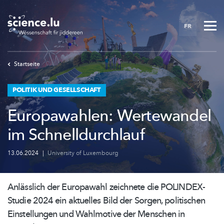
Skip
to
FR
main
content
Startseite
POLITIK UND GESELLSCHAFT
Europawahlen: Wertewandel
im Schnelldurchlauf
13.06.2024
|
University of Luxembourg
Anlässlich der Europawahl zeichnete die
POLINDEX-
Studie
2024 ein aktuelles Bild der Sorgen, politischen
Einstellungen und Wahlmotive der Menschen in