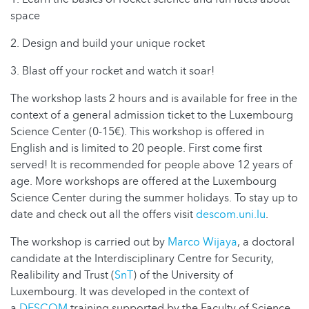
space
2. Design and build your unique rocket
3. Blast off your rocket and watch it soar!
The workshop lasts 2 hours and is available for free in the
context of a general admission ticket to the Luxembourg
Science Center (0-15€). This workshop is offered in
English and is limited to 20 people. First come first
served! It is recommended for people above 12 years of
age. More workshops are offered at the Luxembourg
Science Center during the summer holidays. To stay up to
date and check out all the offers visit
descom.uni.lu
.
The workshop is carried out by
Marco Wijaya
, a doctoral
candidate at the Interdisciplinary Centre for Security,
Realibility and Trust (
SnT
) of the University of
Luxembourg. It was developed in the context of
a
DESCOM
training supported by the Faculty of Science,