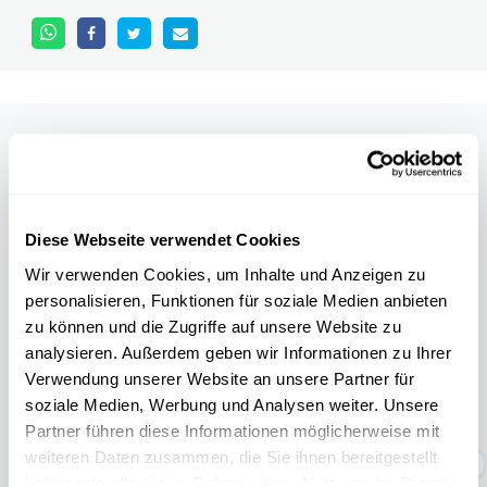
Other scientific events
Alle Events
Diese Webseite verwendet Cookies
Wir verwenden Cookies, um Inhalte und Anzeigen zu
personalisieren, Funktionen für soziale Medien anbieten
zu können und die Zugriffe auf unsere Website zu
11.04
31.10
/
analysieren. Außerdem geben wir Informationen zu Ihrer
2026
2026
Verwendung unserer Website an unsere Partner für
soziale Medien, Werbung und Analysen weiter. Unsere
TEMPORÄRE AUSSTELLUNG:
Partner führen diese Informationen möglicherweise mit
Geschichten rund um den Abf...
weiteren Daten zusammen, die Sie ihnen bereitgestellt
haben oder die sie im Rahmen Ihrer Nutzung der Dienste