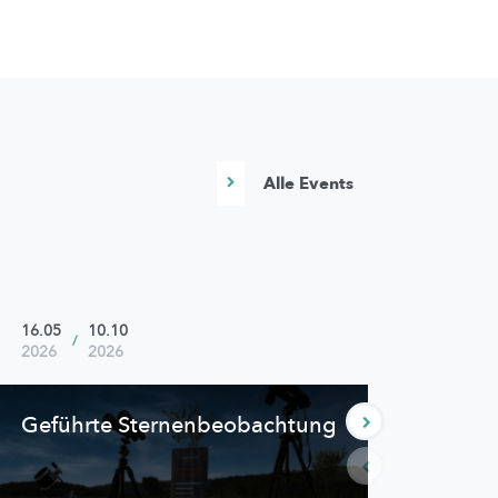
Alle Events
16.05
10.10
18.07
/
2026
2026
2026
Geführte
Sternenbeobachtung
Ste
Fami