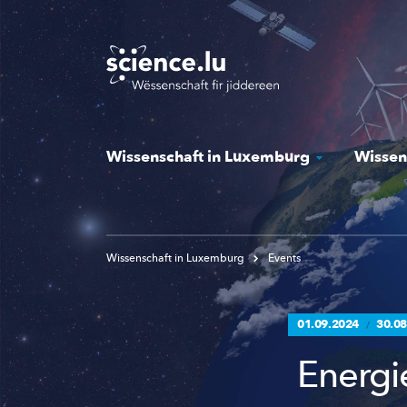
Skip
to
main
content
Wissenschaft in Luxemburg
Wissen
Wissenschaft in Luxemburg
Events
01.09.2024
30.08
/
Energ