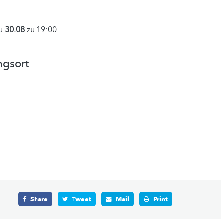
au
30.08
zu 19:00
ngsort
l
Share
Tweet
Mail
Print