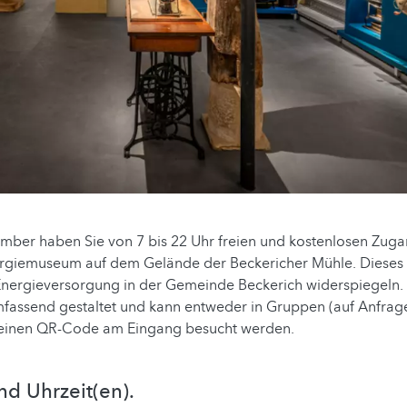
mber haben Sie von 7 bis 22 Uhr freien und kostenlosen Zug
giemuseum auf dem Gelände der Beckericher Mühle. Dieses 
Energieversorgung in der Gemeinde Beckerich widerspiegeln. 
mfassend gestaltet und kann entweder in Gruppen (auf Anfrag
r einen QR-Code am Eingang besucht werden.
nd Uhrzeit(en).