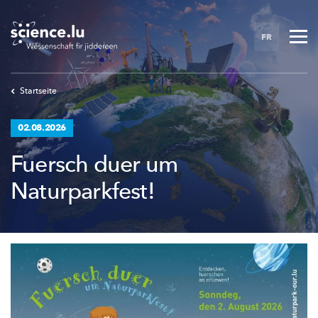
Skip
to
FR
main
content
Startseite
02.08.2026
Fuersch duer um
Naturparkfest!