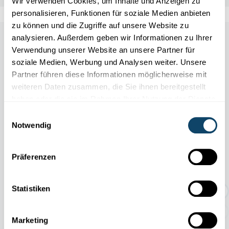
Wir verwenden Cookies, um Inhalte und Anzeigen zu
personalisieren, Funktionen für soziale Medien anbieten
zu können und die Zugriffe auf unsere Website zu
analysieren. Außerdem geben wir Informationen zu Ihrer
Other scientific events
Verwendung unserer Website an unsere Partner für
soziale Medien, Werbung und Analysen weiter. Unsere
Partner führen diese Informationen möglicherweise mit
Alle Events
weiteren Daten zusammen, die Sie ihnen bereitgestellt
haben oder die sie im Rahmen Ihrer Nutzung der Dienste
gesammelt haben.
Einwilligungsauswahl
Notwendig
11.04
31.10
/
2026
2026
Präferenzen
TEMPORÄRE AUSSTELLUNG:
Geschichten rund um den Abf...
Statistiken
Marketing