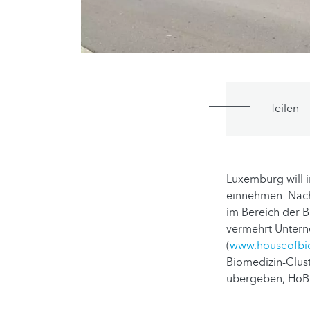
Teilen
Luxemburg will i
einnehmen. Nach
im Bereich der B
vermehrt Untern
(
www.houseofbio
Biomedizin-Clust
übergeben, HoB 