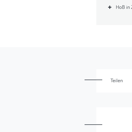
HoB in 
Teilen