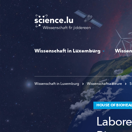
Skip
to
main
content
Wissenschaft in Luxemburg
Wissen
Wissenschaft in Luxemburg
Wissenschaftsakteure
S
HOUSE OF BIOHEA
Labore