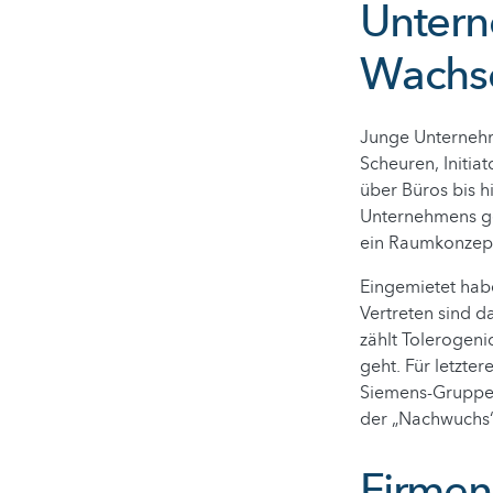
Untern
Wachs
Junge Unternehm
Scheuren, Initi
über Büros bis h
Unternehmens ge
ein Raumkonzept
Eingemietet habe
Vertreten sind d
zählt Tolerogeni
geht. Für letzter
Siemens-Gruppe 
der „Nachwuchs“ 
Firmen 