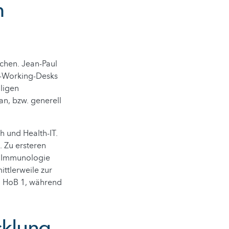
m
chen. Jean-Paul
o-Working-Desks
iligen
n, bzw. generell
h und Health-IT.
. Zu ersteren
 Immunologie
ittlerweile zur
m HoB 1, während
cklung