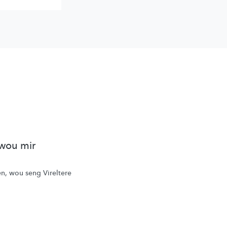
 wou mir
, wou seng Vireltere