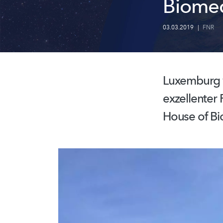
Biome
03.03.2019
|
FNR
Luxemburg w
exzellenter 
House of B