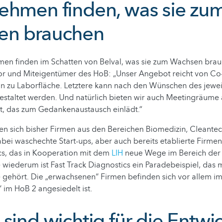
ehmen finden, was sie zu
en brauchen
en finden im Schatten von Belval, was sie zum Wachsen brau
ator und Miteigentümer des HoB: „Unser Angebot reicht von C
in zu Laborfläche. Letztere kann nach den Wünschen des jewe
staltet werden. Und natürlich bieten wir auch Meetingräume a
, das zum Gedankenaustausch einlädt.“
n sich bisher Firmen aus den Bereichen Biomedizin, Cleantec
abei waschechte Start-ups, aber auch bereits etablierte Firmen
cs, das in Kooperation mit dem
LIH
neue Wege im Bereich der
e wiederum ist Fast Track Diagnostics ein Paradebeispiel, das m
gehört. Die „erwachsenen“ Firmen befinden sich vor allem i
im HoB 2 angesiedelt ist.
sind wichtig für die Entwi