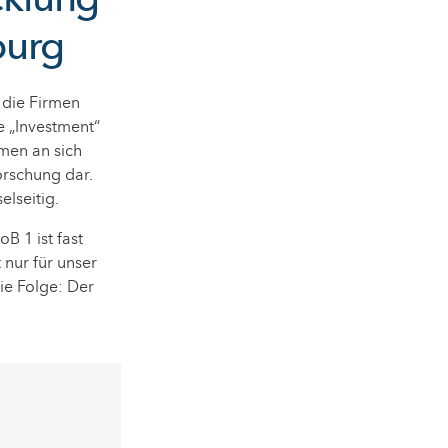
burg
 die Firmen
e „Investment“
rmen an sich
orschung dar.
lseitig.
B 1 ist fast
 nur für unser
ie Folge: Der