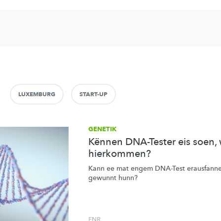
LUXEMBURG
START-UP
GENETIK
Kënnen DNA-Tester eis soen,
hierkommen?
Kann ee mat engem DNA-Test erausfannen
gewunnt hunn?
FNR