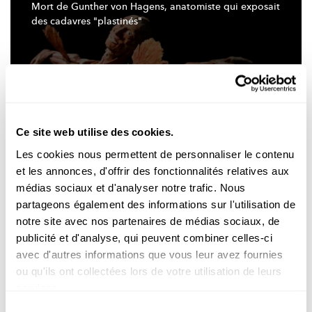
Mort de Gunther von Hagens, anatomiste qui exposait
des cadavres
"plastinés"
Ce site web utilise des cookies.
Les cookies nous permettent de personnaliser le contenu
et les annonces, d'offrir des fonctionnalités relatives aux
médias sociaux et d'analyser notre trafic. Nous
Test réussi de la mégafusée Starship, le premier
partageons également des informations sur l'utilisation de
depuis
l'entrée
en Bourse de SpaceX
notre site avec nos partenaires de médias sociaux, de
publicité et d'analyse, qui peuvent combiner celles-ci
avec d'autres informations que vous leur avez fournies
ou qu'ils ont collectées lors de votre utilisation de leurs
services.
Sélection