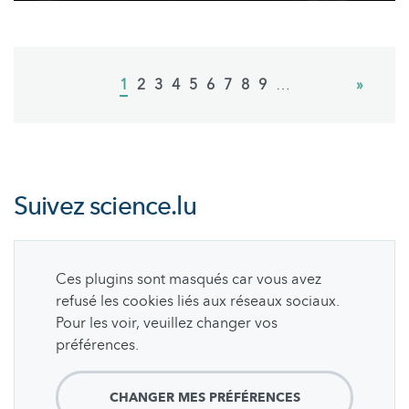
Pagination
Current
1
Page
2
Page
3
Page
4
Page
5
Page
6
Page
7
Page
8
Page
9
…
Next
»
page
page
Suivez
science.lu
Ces plugins sont masqués car vous avez
refusé les cookies liés aux réseaux sociaux.
Pour les voir, veuillez changer vos
préférences.
CHANGER MES PRÉFÉRENCES