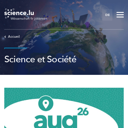
Skip
to
DE
main
content
Accueil
Science et Société