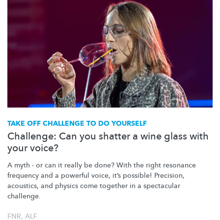
TAKE OFF CHALLENGE TO DO YOURSELF
Challenge: Can you shatter a wine glass with
your voice?
A myth - or can it really be done? With the right resonance
frequency and a powerful voice, it’s possible! Precision,
acoustics, and physics come together in a spectacular
challenge.
FNR
,
ALF