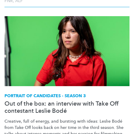
FNR
,
ALF
PORTRAIT OF CANDIDATES - SEASON 3
Out of the box: an interview with Take Off
contestant Leslie Bodé
Creative, full of energy, and bursting with ideas: Leslie Bodé
from Take Off looks back on her time in the third season. She
talks about intense moments and her passion for filmmaking.