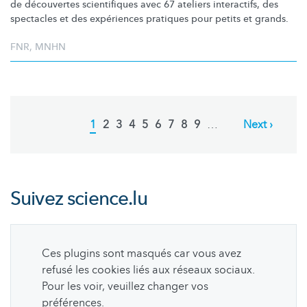
de découvertes scientifiques avec 67 ateliers interactifs, des
spectacles et des expériences pratiques pour petits et grands.
FNR
,
MNHN
Pagination
Current
1
Page
2
Page
3
Page
4
Page
5
Page
6
Page
7
Page
8
Page
9
…
Next
Next ›
page
page
Suivez
science.lu
Ces plugins sont masqués car vous avez
refusé les cookies liés aux réseaux sociaux.
Pour les voir, veuillez changer vos
préférences.