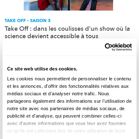
TAKE OFF – SAISON 3
Take Off : dans les coulisses d’un show où la
science devient accessible à tous
Plongez dans les coulisses de Take Off ! Deborah Ceccacci,
responsable éditoriale, et Yann Figuet, producteur exécutif,
révèlent les défis,
l’improvisation
et les idées folles derrière
l’émission.
Ce site web utilise des cookies.
Les cookies nous permettent de personnaliser le contenu
FNR
,
ALF
et les annonces, d'offrir des fonctionnalités relatives aux
médias sociaux et d'analyser notre trafic. Nous
partageons également des informations sur l'utilisation de
notre site avec nos partenaires de médias sociaux, de
publicité et d'analyse, qui peuvent combiner celles-ci
avec d'autres informations que vous leur avez fournies
ou qu'ils ont collectées lors de votre utilisation de leurs
services.