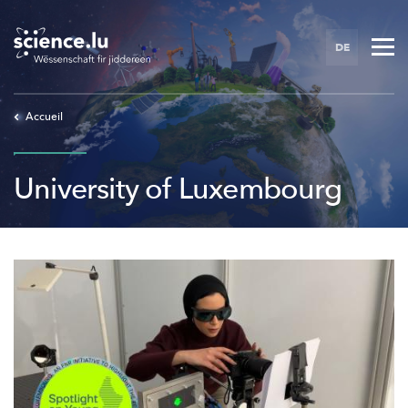
Skip
to
DE
main
content
Accueil
University of Luxembourg