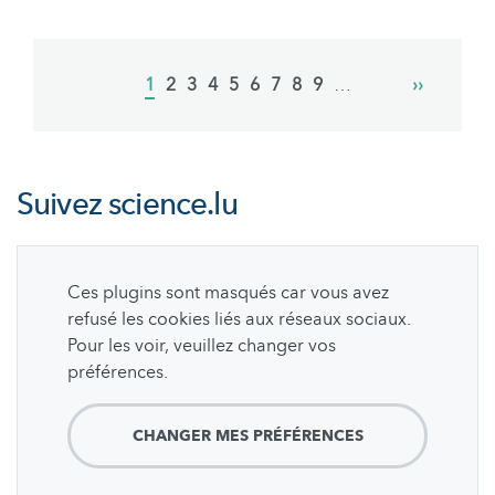
Pagination
Current
1
Page
2
Page
3
Page
4
Page
5
Page
6
Page
7
Page
8
Page
9
…
Next
››
page
page
Suivez
science.lu
Ces plugins sont masqués car vous avez
refusé les cookies liés aux réseaux sociaux.
Pour les voir, veuillez changer vos
préférences.
CHANGER MES PRÉFÉRENCES