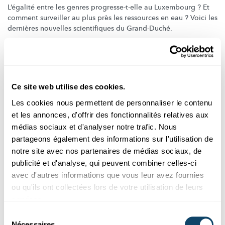
L’égalité entre les genres
progresse-t-elle
au Luxembourg ? Et
comment surveiller au plus près les ressources en eau ? Voici les
dernières nouvelles scientifiques du Grand-Duché.
STATEC
,
LIH
,
Liser
,
C2DH
,
Chambre des Députés
,
LCSB
,
University of Luxembourg
,
LIST
Ce site web utilise des cookies.
Les cookies nous permettent de personnaliser le contenu
et les annonces, d'offrir des fonctionnalités relatives aux
médias sociaux et d'analyser notre trafic. Nous
partageons également des informations sur l'utilisation de
notre site avec nos partenaires de médias sociaux, de
publicité et d'analyse, qui peuvent combiner celles-ci
avec d'autres informations que vous leur avez fournies
ou qu'ils ont collectées lors de votre utilisation de leurs
services.
Sélection
IFEN
WEITERBILDUNGEN
Nécessaires