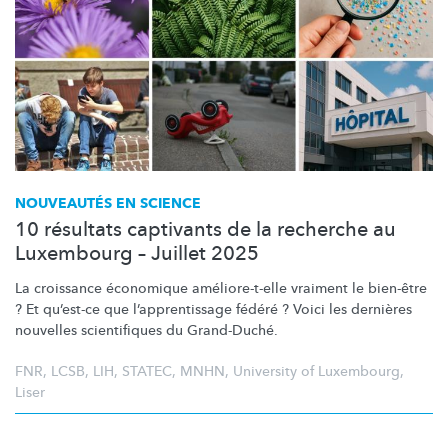
NOUVEAUTÉS EN SCIENCE
10 résultats captivants de la recherche au
Luxembourg – Juillet 2025
La croissance économique
améliore-t-elle
vraiment le bien-être
? Et qu’est-ce que
l’apprentissage
fédéré ? Voici les dernières
nouvelles scientifiques du Grand-Duché.
FNR
,
LCSB
,
LIH
,
STATEC
,
MNHN
,
University of Luxembourg
,
Liser