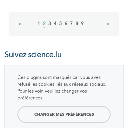
Pagination
Previous
‹‹
Page
1
Current
2
Page
3
Page
4
Page
5
Page
6
Page
7
Page
8
Page
9
…
Next
››
page
page
page
Suivez
science.lu
Ces plugins sont masqués car vous avez
refusé les cookies liés aux réseaux sociaux.
Pour les voir, veuillez changer vos
préférences.
CHANGER MES PRÉFÉRENCES