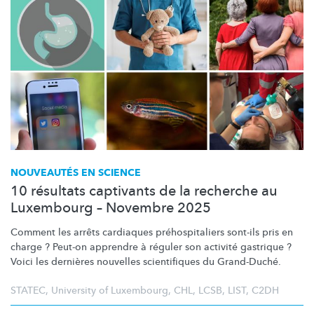
NOUVEAUTÉS EN SCIENCE
10 résultats captivants de la recherche au
Luxembourg – Novembre 2025
Comment les arrêts cardiaques
préhospitaliers
sont-ils pris en
charge ? Peut-on apprendre à réguler son activité gastrique ?
Voici les dernières nouvelles scientifiques du Grand-Duché.
STATEC
,
University of Luxembourg
,
CHL
,
LCSB
,
LIST
,
C2DH