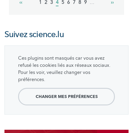
Previous
‹‹
Page
1
Page
2
Page
3
Current
4
Page
5
Page
6
Page
7
Page
8
Page
9
…
Next
››
page
page
page
Suivez
science.lu
Ces plugins sont masqués car vous avez
refusé les cookies liés aux réseaux sociaux.
Pour les voir, veuillez changer vos
préférences.
CHANGER MES PRÉFÉRENCES