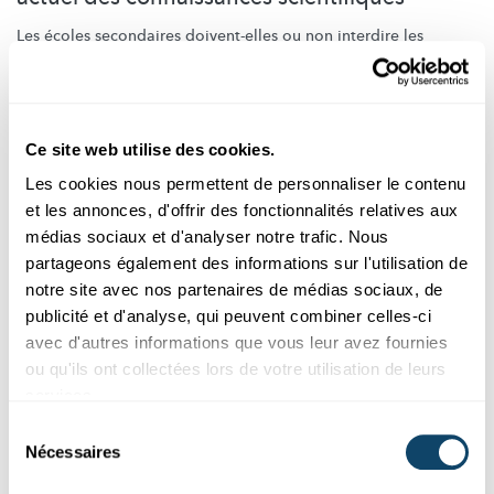
Les écoles secondaires doivent-elles ou non interdire les
smartphones dans les salles de classe et les cours de récréation
? Nous faisons le point sur l'état actuel de la recherche.
University of Luxembourg
Ce site web utilise des cookies.
Les cookies nous permettent de personnaliser le contenu
et les annonces, d'offrir des fonctionnalités relatives aux
médias sociaux et d'analyser notre trafic. Nous
partageons également des informations sur l'utilisation de
notre site avec nos partenaires de médias sociaux, de
publicité et d'analyse, qui peuvent combiner celles-ci
avec d'autres informations que vous leur avez fournies
ou qu'ils ont collectées lors de votre utilisation de leurs
services.
Sélection
Nécessaires
du
Lecture on “Return Migration”
consentement