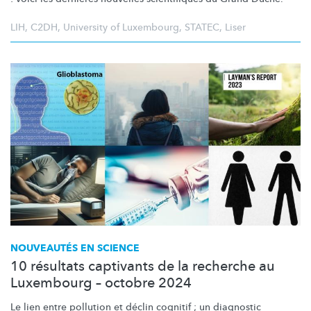
LIH
,
C2DH
,
University of Luxembourg
,
STATEC
,
Liser
NOUVEAUTÉS EN SCIENCE
10 résultats captivants de la recherche au
Luxembourg – octobre 2024
Le lien entre pollution et déclin cognitif ; un diagnostic