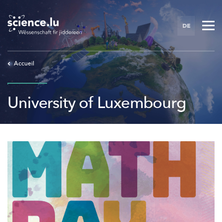
Skip
to
DE
main
content
Accueil
University of Luxembourg