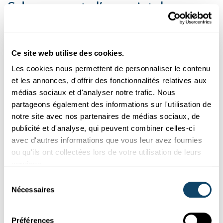
Schengen, et, d’un point de vue
scientifique, quelles réformes
pourraient être nécessaires pour
l’adapter aux quarante prochaines
Ce site web utilise des cookies.
années ?
Les cookies nous permettent de personnaliser le contenu
et les annonces, d'offrir des fonctionnalités relatives aux
médias sociaux et d'analyser notre trafic. Nous
Birte Nienaber:
Angesichts zunehmender globaler
partageons également des informations sur l'utilisation de
Krisen – von der Covid-19-Pandemie über den
notre site avec nos partenaires de médias sociaux, de
internationalen Terrorismus bis hin zu geopolitischen
publicité et d'analyse, qui peuvent combiner celles-ci
Spannungen – ist eine Reform des Schengener
avec d'autres informations que vous leur avez fournies
Abkommens dringend erforderlich. Auch der Aufstieg
ou qu'ils ont collectées lors de votre utilisation de leurs
von Populismus und Nationalismus in vielen Teilen
services.
Europas gefährdet die Idee eines offenen, geeinten
Sélection
Kontinents. Schengen muss krisenfester und zugleich
Nécessaires
du
demokratischer gestaltet werden. Der Außengrenzschutz
consentement
spielt dabei eine zentrale Rolle, sollte jedoch konsequent
im Einklang mit den Menschenrechten erfolgen – nicht als
Préférences