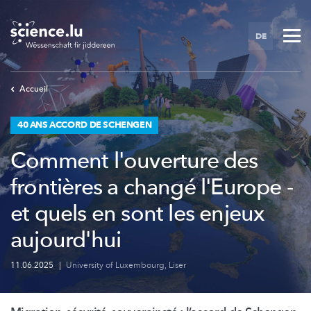
Skip
to
DE
main
content
Accueil
40 ANS ACCORD DE SCHENGEN
Comment l'ouverture des
frontières a changé l'Europe -
et quels en sont les enjeux
aujourd'hui
11.06.2025
|
University of Luxembourg
,
Liser