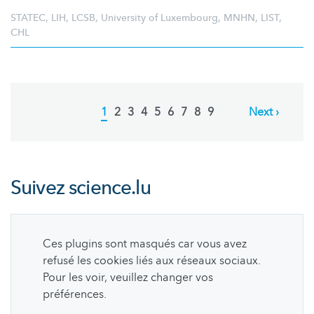
STATEC
,
LIH
,
LCSB
,
University of Luxembourg
,
MNHN
,
LIST
,
CHL
Pagination
Current
1
Page
2
Page
3
Page
4
Page
5
Page
6
Page
7
Page
8
Page
9
Next
Next ›
page
page
Suivez
science.lu
Ces plugins sont masqués car vous avez
refusé les cookies liés aux réseaux sociaux.
Pour les voir, veuillez changer vos
préférences.