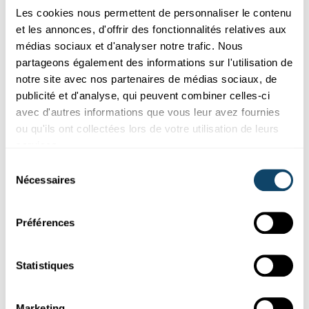
charge ? Peut-on apprendre à réguler son activité gastrique ?
Les cookies nous permettent de personnaliser le contenu
Voici les dernières nouvelles scientifiques du Grand-Duché.
et les annonces, d'offrir des fonctionnalités relatives aux
médias sociaux et d'analyser notre trafic. Nous
STATEC
,
University of Luxembourg
,
CHL
,
LCSB
,
LIST
,
C2DH
partageons également des informations sur l'utilisation de
notre site avec nos partenaires de médias sociaux, de
publicité et d'analyse, qui peuvent combiner celles-ci
avec d'autres informations que vous leur avez fournies
ou qu'ils ont collectées lors de votre utilisation de leurs
services.
Sélection
Nécessaires
du
consentement
Préférences
Statistiques
NOUVEAUTÉS EN SCIENCE
10 résultats captivants de la recherche au
Marketing