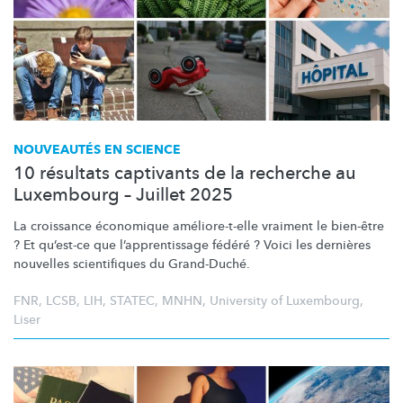
NOUVEAUTÉS EN SCIENCE
10 résultats captivants de la recherche au
Luxembourg – Juillet 2025
La croissance économique
améliore-t-elle
vraiment le bien-être
? Et qu’est-ce que
l’apprentissage
fédéré ? Voici les dernières
nouvelles scientifiques du Grand-Duché.
FNR
,
LCSB
,
LIH
,
STATEC
,
MNHN
,
University of Luxembourg
,
Liser