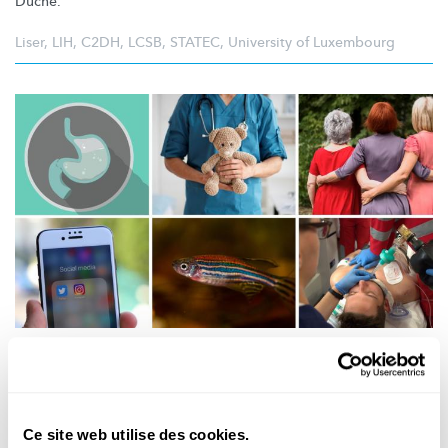
Duché.
Liser
,
LIH
,
C2DH
,
LCSB
,
STATEC
,
University of Luxembourg
NOUVEAUTÉS EN SCIENCE
10 résultats captivants de la recherche au
Luxembourg – Novembre 2025
Ce site web utilise des cookies.
Comment les arrêts cardiaques
préhospitaliers
sont-ils pris en