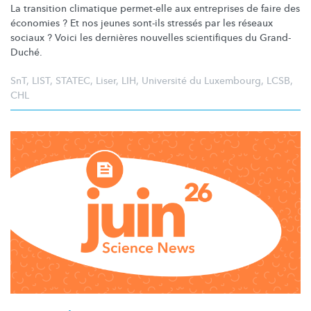
La transition climatique permet-elle aux entreprises de faire des
économies ? Et nos jeunes sont-ils stressés par les réseaux
sociaux ? Voici les dernières nouvelles scientifiques du Grand-
Duché.
SnT
,
LIST
,
STATEC
,
Liser
,
LIH
,
Université du Luxembourg
,
LCSB
,
CHL