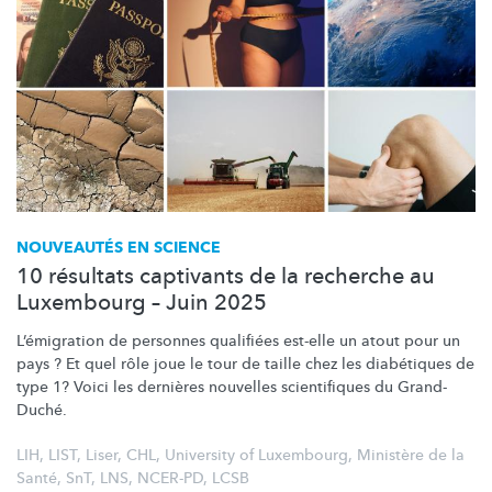
NOUVEAUTÉS EN SCIENCE
10 résultats captivants de la recherche au
Luxembourg – Juin 2025
L’émigration
de personnes qualifiées est-elle un atout pour un
pays ? Et quel rôle joue le tour de taille chez les diabétiques de
type 1? Voici les dernières nouvelles scientifiques du Grand-
Duché.
LIH
,
LIST
,
Liser
,
CHL
,
University of Luxembourg
,
Ministère de la
Santé
,
SnT
,
LNS
,
NCER-PD
,
LCSB