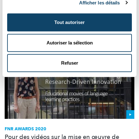
Afficher les détails
Dans une étude conjointe, des chercheurs des universités du
Luxembourg et de Berne ont étudié le
développement
d’attitudes négatives à l’égard de l’école chez les jeunes.
Tout autoriser
University of Luxembourg
Autoriser la sélection
Refuser
FNR AWARDS 2020
Pour des vidéos sur la mise en œuvre de