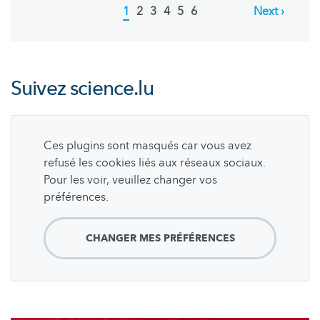
Current
1
Page
2
Page
3
Page
4
Page
5
Page
6
Next
Next ›
page
page
Suivez
science.lu
Ces plugins sont masqués car vous avez
refusé les cookies liés aux réseaux sociaux.
Pour les voir, veuillez changer vos
préférences.
CHANGER MES PRÉFÉRENCES