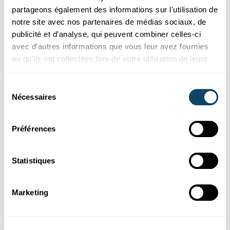
vague sur eux.
partageons également des informations sur l'utilisation de
notre site avec nos partenaires de médias sociaux, de
University of Luxembourg
publicité et d'analyse, qui peuvent combiner celles-ci
avec d'autres informations que vous leur avez fournies
ou qu'ils ont collectées lors de votre utilisation de leurs
services.
Sélection
Nécessaires
du
consentement
Préférences
Statistiques
Marketing
ÉTUDE AU LUXEMBOURG ET EN SUISSE
Comment, où et pourquoi se produit
l’aliénation scolaire