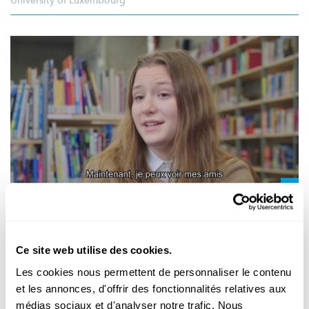
University of Luxembourg
PROJET COVID-KIDS
La satisfaction de vie et le bien-être des
Ce site web utilise des cookies.
enfants à l’épreuve de la pandémie
Les cookies nous permettent de personnaliser le contenu
Les enfants et adolescents sont durement touchés par les
et les annonces, d'offrir des fonctionnalités relatives aux
changements liés à la pandémie du coronavirus. Le projet
médias sociaux et d'analyser notre trafic. Nous
COVID-Kids s’est intéressé aux conséquences de la première