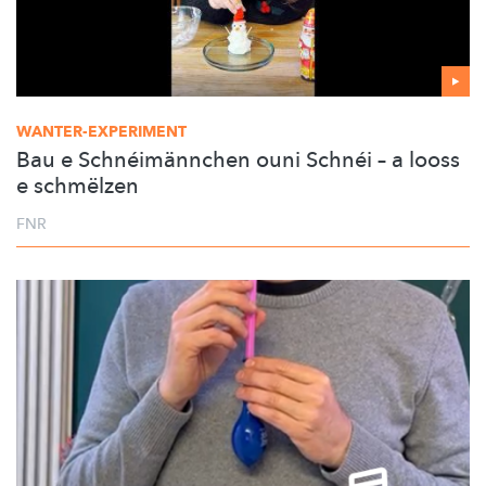
WANTER-EXPERIMENT
Bau e Schnéimännchen ouni Schnéi – a looss
e schmëlzen
FNR