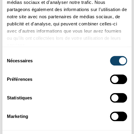
médias sociaux et d'analyser notre trafic. Nous
partageons également des informations sur l'utilisation de
notre site avec nos partenaires de médias sociaux, de
publicité et d'analyse, qui peuvent combiner celles-ci
avec d'autres informations que vous leur avez fournies
ou qu'ils ont collectées lors de votre utilisation de leurs
services.
Sélection
DICHTE
Nécessaires
du
Firwat geet en Ee net ënner wann ee Salz an
consentement
d’Waasser mécht?
Préférences
FNR
Statistiques
Marketing