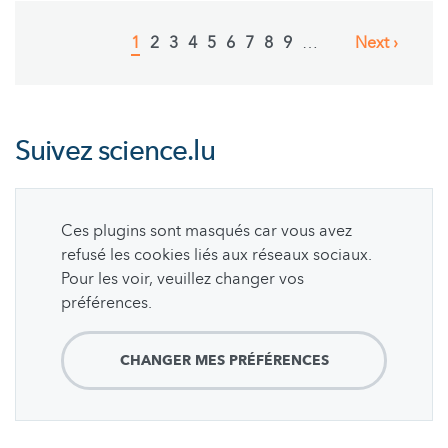
Pagination
Current
1
Page
2
Page
3
Page
4
Page
5
Page
6
Page
7
Page
8
Page
9
…
Next
Next ›
page
page
Suivez
science.lu
Ces plugins sont masqués car vous avez
refusé les cookies liés aux réseaux sociaux.
Pour les voir, veuillez changer vos
préférences.
CHANGER MES PRÉFÉRENCES