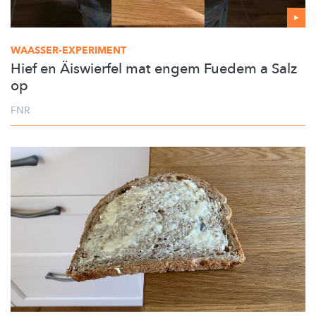
WAASSER-EXPERIMENT
Hief en Äiswierfel mat engem Fuedem a Salz
op
FNR