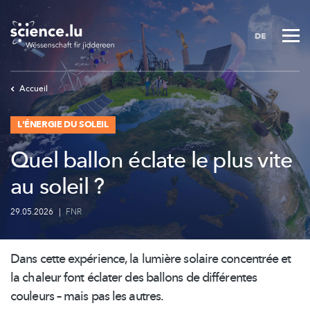
Skip
to
DE
main
content
Accueil
L'ÉNERGIE DU SOLEIL
Quel ballon éclate le plus vite
au soleil ?
29.05.2026
|
FNR
Dans cette expérience, la lumière solaire concentrée et
la chaleur font éclater des ballons de différentes
couleurs – mais pas les autres.