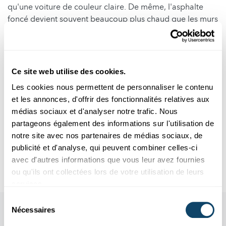
qu'une voiture de couleur claire. De même, l'asphalte
foncé devient souvent beaucoup plus chaud que les murs
ou les pierres clairs par temps ensoleillé. C'est pourquoi,
en été, les gens préfèrent souvent porter des vêtements
clairs lorsqu'il fait très chaud.
Ce site web utilise des cookies.
Expérience avancée
Les cookies nous permettent de personnaliser le contenu
et les annonces, d'offrir des fonctionnalités relatives aux
Tu peux essayer de gonfler un ballon noir à l'intérieur
médias sociaux et d'analyser notre trafic. Nous
d'un ballon transparent, comme dans
cette expérience
.
partageons également des informations sur l'utilisation de
Tu peux même présenter cela comme un tour de magie !
notre site avec nos partenaires de médias sociaux, de
publicité et d'analyse, qui peuvent combiner celles-ci
Auteur: Michèle Weber (FNR)
avec d'autres informations que vous leur avez fournies
Vidéo: Melanie Reuter & Linda Wampach (FNR)
ou qu'ils ont collectées lors de votre utilisation de leurs
services.
Sélection
Nécessaires
du
consentement