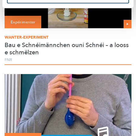
Expérimenter
WANTER-EXPERIMENT
Bau e Schnéimännchen ouni Schnéi – a looss
e schmëlzen
FNR