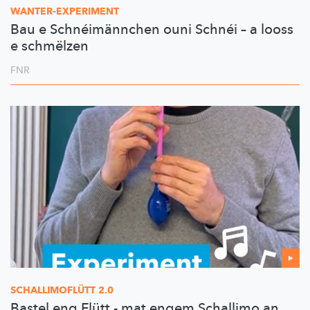
WANTER-EXPERIMENT
Bau e Schnéimännchen ouni Schnéi – a looss
e schmëlzen
FNR
SCHALLIMOFLÜTT
2.0
Bastel eng Flütt - mat engem Schallimo an