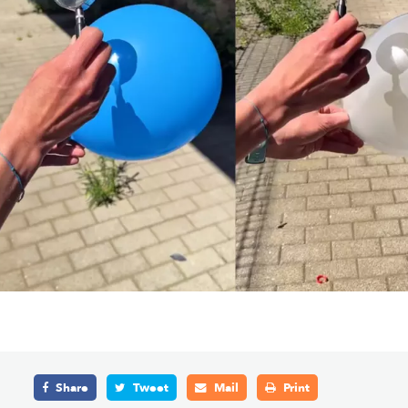
Share
Tweet
Mail
Print