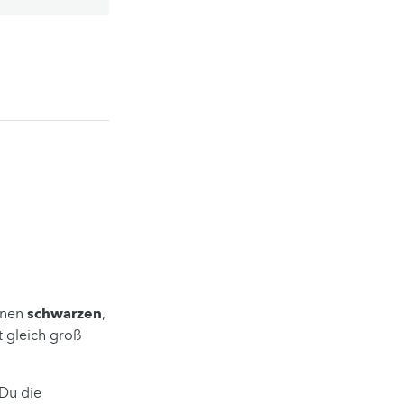
einen
schwarzen
,
t gleich groß
 Du die