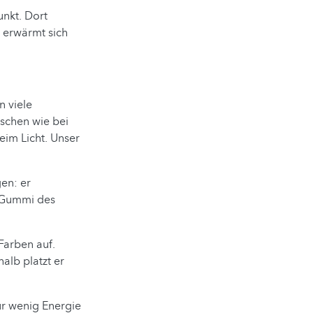
unkt. Dort
 erwärmt sich
n viele
isschen wie bei
eim Licht. Unser
gen: er
s Gummi des
Farben auf.
alb platzt er
ur wenig Energie