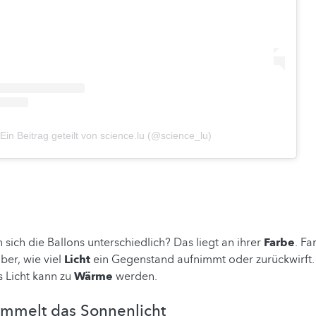
Ein Beitrag geteilt von science.lu (@science_lu)
sich die Ballons unterschiedlich? Das liegt an ihrer
Farbe
. F
ber, wie viel
Licht
ein Gegenstand aufnimmt oder zurückwirft.
Licht kann zu
Wärme
werden.
ammelt das Sonnenlicht