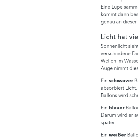
Eine Lupe sammel
kommt dann beson
genau an dieser S
Licht hat v
Sonnenlicht sieht
verschiedene Fa
Wellen im Wasser
Auge nimmt dies
Ein
schwarzer
B
absorbiert Licht
Ballons wird schn
Ein
blauer
Ballon
Darum wird er au
später.
Ein
weißer
Ballo