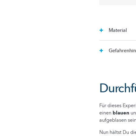
Material
Gefahrenhi
Durchf
Für dieses Exper
einen
blauen
un
aufgeblasen sein
Nun hältst Du di