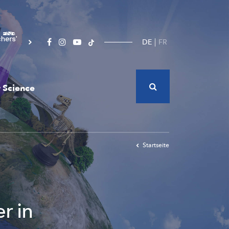
DE
FR
 Science
Startseite
r in