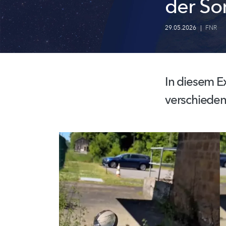
der So
29.05.2026
|
FNR
In diesem E
verschieden