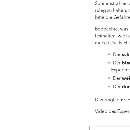
Sonnenstrahlen a
ruhig zu halten, 
bitte die Gefahr
Beobachte, was p
festhalten, wie 
merkst Du: Nicht 
Der
sc
Der
bla
Experime
Der
we
Der
dur
Das zeigt, dass 
Video des Exper