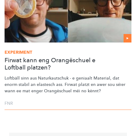
EXPERIMENT
Firwat kann eng Orangëschuel e
Loftball platzen?
Loftbäll sinn
aus Naturkautschuk
- e geniaalt Material,
dat
enorm stabil an elastesch ass. Firwat platzt en awer sou séier
wann ee mat
enger Orangëschuel méi
no kënnt?
FNR