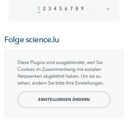
Pagination
Current
1
Page
2
Page
3
Page
4
Page
5
Page
6
Page
7
Page
8
Page
9
…
Next
››
page
page
Folge
science.lu
Diese Plugins sind ausgeblendet, weil Sie
Cookies im Zusammenhang mit sozialen
Netzwerken abgelehnt haben. Um sie zu
sehen, ändern Sie bitte Ihre Einstellungen.
EINSTELLUNGEN ÄNDERN