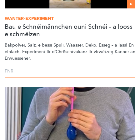
WANTER-EXPERIMENT
Bau e Schnéimännchen ouni Schnéi – a looss
e schmëlzen
Bakpolver, Salz, e bëssi Spüli, Waasser, Deko, Esseg – a lass! En
einfacht Experiment fir
d’Chrëschtvakanz
fir virwëtzeg Kanner an
Erwuessener.
FNR