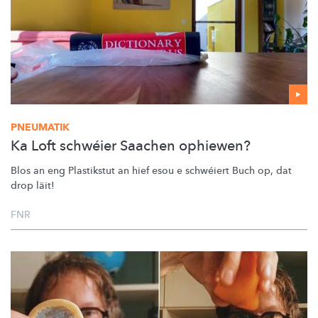
PNEUMATIK
Ka Loft schwéier Saachen ophiewen?
Blos an eng Plastikstut an hief esou e schwéiert Buch op, dat
drop läit!
FNR