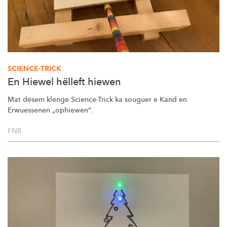
SCIENCE-TRICK
En Hiewel hëlleft hiewen
Mat dësem klenge Science-Trick ka souguer e Kand en
Erwuessenen
„ophiewen“.
FNR