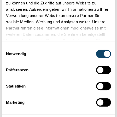
zu können und die Zugriffe auf unsere Website zu
analysieren. Außerdem geben wir Informationen zu Ihrer
Verwendung unserer Website an unsere Partner für
soziale Medien, Werbung und Analysen weiter. Unsere
Partner führen diese Informationen möglicherweise mit
weiteren Daten zusammen, die Sie ihnen bereitgestellt
haben oder die sie im Rahmen Ihrer Nutzung der Dienste
KANÉIL-EFFEKT
gesammelt haben.
Einwilligungsauswahl
Zapp deng Hand an d'Waasser ouni datt se
Notwendig
naass gëtt
En Experiment mat deem een sech selwer am meeschten erstau
Präferenzen
nt.
FNR
Statistiken
Marketing