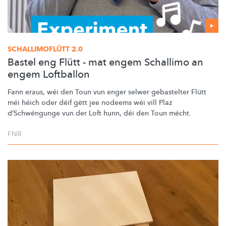
SCHALLIMOFLÜTT
2.0
Bastel eng Flütt - mat engem Schallimo an
engem Loftballon
Fann eraus, wéi den Toun vun enger selwer gebastelter Flütt
méi héich oder déif gëtt jee nodeems wéi vill Plaz
d’Schwéngunge
vun der Loft hunn, déi den Toun mécht.
FNR