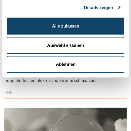
Details zeigen
Alle zulassen
Auswahl erlauben
EXPERIMENT: ZONGEBATTERIE
Wéi schmaacht elektresche Stroum?
Ablehnen
Mat zwee verschidde Metaller kanns de op denger Zong en
ongeféierlechen
elektresche Stroum schmaachen.
FNR