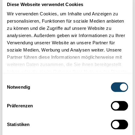
Diese Webseite verwendet Cookies
Wir verwenden Cookies, um Inhalte und Anzeigen zu
personalisieren, Funktionen für soziale Medien anbieten
zu können und die Zugriffe auf unsere Website zu
Mr Science
analysieren. Außerdem geben wir Informationen zu Ihrer
Verwendung unserer Website an unsere Partner für
FLECKECHIMIE
Firwat gi munch Flecken just schwéier aus de
soziale Medien, Werbung und Analysen weiter. Unsere
Kleeder eraus?
Partner führen diese Informationen möglicherweise mit
weiteren Daten zusammen, die Sie ihnen bereitgestellt
Munch Flecke verschwannen einfach an der
Wäschmaschinn.
haben oder die sie im Rahmen Ihrer Nutzung der Dienste
Anerer si vill méi haartnäckeg an nees anerer ginn iwwerhaapt
ne...
gesammelt haben.
Einwilligungsauswahl
Notwendig
FNR
Präferenzen
Statistiken