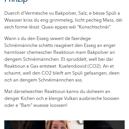
Duerch d’Vermësche vu Bakpolver, Salz, e bësse Spüli a
Waasser kriss du eng grimmeleg, liicht pecheg Mass, déi
sech forme léisst. Quasi eppes wéi “Konschtschnéi”.
Wann s du den Esseg iwwert de fäerdege
Schnéimännche schëtts reagéiert den Esseg an enger
harmloser chemescher Reaktioun mam Bakpolver an
dengem Schnéimännchen. Et spruddelt, well bei där
Reaktioun e Gas entsteet: Kuelendioxid (CO2). An et
schaimt, well den CO2 bleift am Spüli gefaangen, deen
och an dengem Schnéimännchen ass.
Mat därselwechter Reaktioun kanns du doheem an
denger Kichen och e klenge Vulkan ausbrieche loossen
oder e "Bam" wuesse loossen!