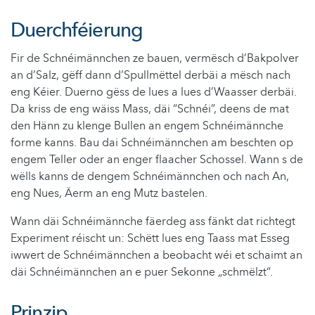
Duerchféierung
Fir de Schnéimännchen ze bauen, vermësch d’Bakpolver
an d’Salz, gëff dann d’Spullmëttel derbäi a mësch nach
eng Kéier. Duerno gëss de lues a lues d’Waasser derbäi.
Da kriss de eng wäiss Mass, däi “Schnéi”, deens de mat
den Hänn zu klenge Bullen an engem Schnéimännche
forme kanns. Bau dai Schnéimännchen am beschten op
engem Teller oder an enger flaacher Schossel. Wann s de
wëlls kanns de dengem Schnéimännchen och nach An,
eng Nues, Äerm an eng Mutz bastelen.
Wann däi Schnéimännche fäerdeg ass fänkt dat richtegt
Experiment réischt un: Schëtt lues eng Taass mat Esseg
iwwert de Schnéimännchen a beobacht wéi et schaimt an
däi Schnéimännchen an e puer Sekonne „schmëlzt“.
Prinzip