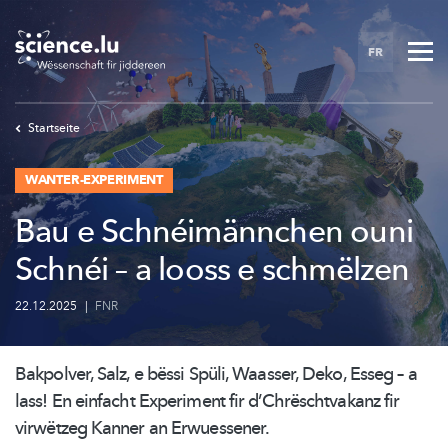
Skip
to
FR
main
content
Startseite
WANTER-EXPERIMENT
Bau e Schnéimännchen ouni
Schnéi – a looss e schmëlzen
22.12.2025
|
FNR
Bakpolver, Salz, e bëssi Spüli, Waasser, Deko, Esseg – a
lass! En einfacht Experiment fir
d’Chrëschtvakanz
fir
virwëtzeg Kanner an Erwuessener.