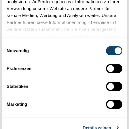
analysieren. Außerdem geben wir Informationen zu Ihrer
EXPERIMENT
CHEMIE
Verwendung unserer Website an unsere Partner für
soziale Medien, Werbung und Analysen weiter. Unsere
Partner führen diese Informationen möglicherweise mit
weiteren Daten zusammen, die Sie ihnen bereitgestellt
haben oder die sie im Rahmen Ihrer Nutzung der Dienste
gesammelt haben.
Einwilligungsauswahl
Notwendig
Präferenzen
Experimentieren
Statistiken
WANTER-EXPERIMENT
Marketing
Bau e Schnéimännchen ouni Schnéi – a looss
e schmëlzen
FNR
Details zeigen