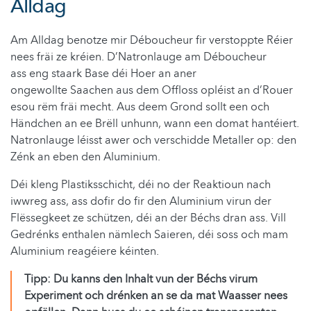
Alldag
Am Alldag benotze mir Déboucheur fir verstoppte Réier
nees fräi ze kréien. D’Natronlauge am Déboucheur
ass eng staark Base déi Hoer an aner
ongewollte Saachen aus dem Offloss opléist an d’Rouer
esou rëm fräi mecht. Aus deem Grond sollt een och
Händchen an ee Brëll unhunn, wann een domat hantéiert.
Natronlauge léisst awer och verschidde Metaller op: den
Zénk an eben den Aluminium.
Déi kleng Plastiksschicht, déi no der Reaktioun nach
iwwreg ass, ass dofir do fir den Aluminium virun der
Flëssegkeet ze schützen, déi an der Béchs dran ass. Vill
Gedrénks enthalen nämlech Saieren, déi soss och mam
Aluminium reagéiere kéinten.
Tipp: Du kanns den Inhalt vun der Béchs virum
Experiment och drénken an se da mat Waasser nees