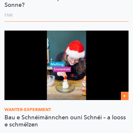
Sonne?
FNR
WANTER-EXPERIMENT
Bau e Schnéimännchen ouni Schnéi – a looss
e schmëlzen