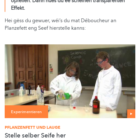
opfëllen. Dann hues du ee schéinen transparenten
Effekt.
Hei gëss du gewuer, wéi’s du mat Déboucheur an
Planzefett eng Seef hierstelle kanns:
Experimentieren
PFLANZENFETT UND LAUGE
Stelle selber Seife her