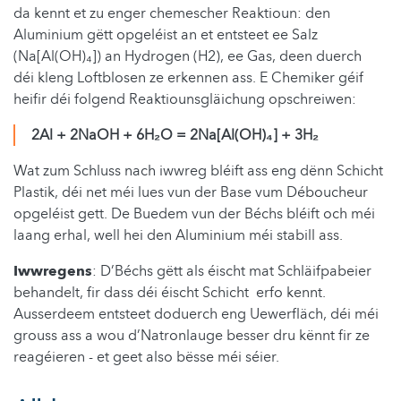
da kennt et zu enger chemescher Reaktioun: den
Aluminium gëtt opgeléist an et entsteet ee Salz
(Na[Al(OH)₄]) an Hydrogen (H2), ee Gas, deen duerch
déi kleng Loftblosen ze erkennen ass. E Chemiker géif
heifir déi folgend Reaktiounsgläichung opschreiwen:
2Al + 2NaOH + 6H₂O = 2Na[Al(OH)₄] + 3H₂
Wat zum Schluss nach iwwreg bléift ass eng dënn Schicht
Plastik, déi net méi lues vun der Base vum Déboucheur
opgeléist gett. De Buedem vun der Béchs bléift och méi
laang erhal, well hei den Aluminium méi stabill ass.
Iwwregens
: D’Béchs gëtt als éischt mat Schläifpabeier
behandelt, fir dass déi éischt Schicht erfo kennt.
Ausserdeem entsteet doduerch eng Uewerfläch, déi méi
grouss ass a wou d’Natronlauge besser dru kënnt fir ze
reagéieren - et geet also bësse méi séier.