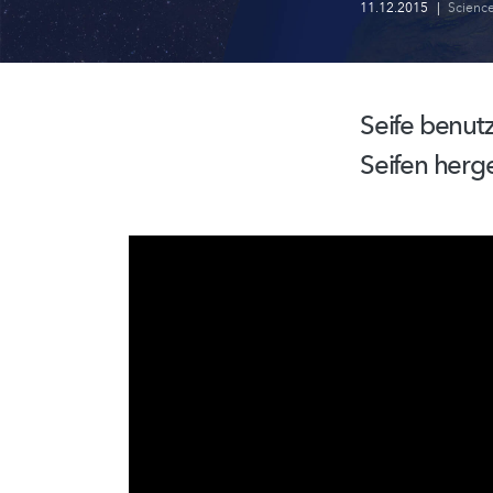
11.12.2015
|
Scienc
Seife benut
Seifen herge