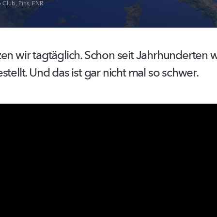
e Club
,
Pins
,
FNR
zen wir tagtäglich. Schon seit Jahrhunderten
stellt. Und das ist gar nicht mal so schwer.