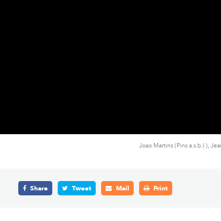
Joao Martins (Pins a.s.b.l.), J
Share
Tweet
Mail
Print