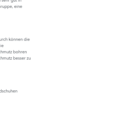
 sehr gut in
Gruppe, eine
durch können die
ie
Schmutz bohren
chmutz besser zu
ndschuhen