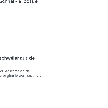
chnéi – a looss e
 schwéier aus de
der
Wäschmaschinn.
nerer ginn iwwerhaapt ne...