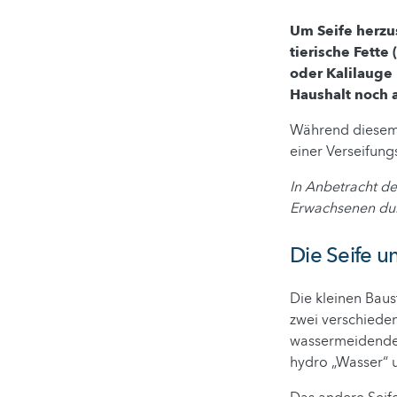
Um Seife herzus
tierische Fett
oder Kalilauge
Haushalt noch a
Während diesem 
einer Verseifung
In Anbetracht d
Erwachsenen dur
Die Seife u
Die kleinen Baus
zwei verschieden
wassermeidende 
hydro „Wasser“ un