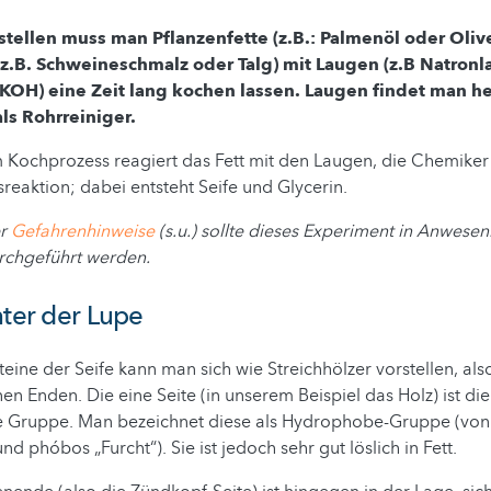
tellen muss man Pflanzenfette (z.B.: Palmenöl oder Oliv
e (z.B. Schweineschmalz oder Talg) mit Laugen (z.B Natro
 KOH) eine Zeit lang kochen lassen. Laugen findet man h
ls Rohrreiniger.
Kochprozess reagiert das Fett mit den Laugen, die Chemiker
sreaktion; dabei entsteht Seife und Glycerin.
er
Gefahrenhinweise
(s.u.) sollte dieses Experiment in Anwesen
chgeführt werden.
nter der Lupe
teine der Seife kann man sich wie Streichhölzer vorstellen, als
en Enden. Die eine Seite (in unserem Beispiel das Holz) ist die
Gruppe. Man bezeichnet diese als Hydrophobe-Gruppe (von 
d phóbos „Furcht“). Sie ist jedoch sehr gut löslich in Fett.