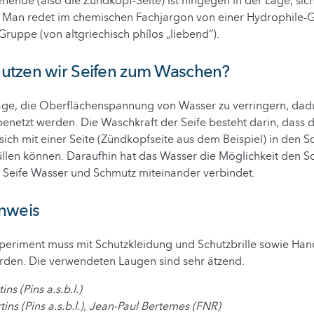
nende (also die Zündkopf-Seite) ist hingegen in der Lage, sich
. Man redet im chemischen Fachjargon von einer Hydrophile-
ruppe (von altgriechisch phílos „liebend“).
tzen wir Seifen zum Waschen?
 Lage, die Oberflächenspannung von Wasser zu verringern, da
 benetzt werden. Die Waschkraft der Seife besteht darin, dass d
sich mit einer Seite (Zündkopfseite aus dem Beispiel) in den 
llen können. Daraufhin hat das Wasser die Möglichkeit den S
e Seife Wasser und Schmutz miteinander verbindet.
nweis
periment muss mit Schutzkleidung und Schutzbrille sowie Ha
rden. Die verwendeten Laugen sind sehr ätzend.
ns (Pins a.s.b.l.)
ins (Pins a.s.b.l.), Jean-Paul Bertemes (FNR)