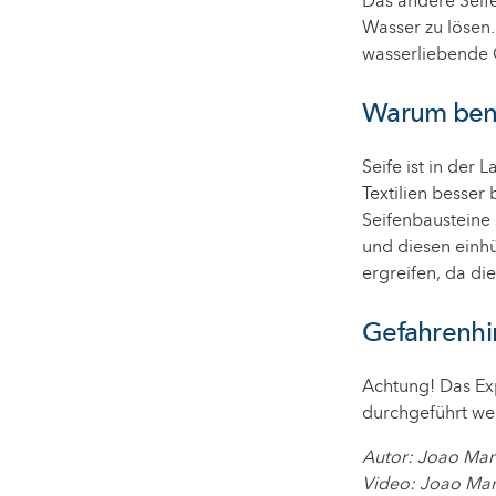
Das andere Seife
Wasser zu lösen
wasserliebende G
Warum benu
Seife ist in der
Textilien besser
Seifenbausteine 
und diesen einhü
ergreifen, da di
Gefahrenhi
Achtung! Das Ex
durchgeführt we
Autor: Joao Marti
Video: Joao Mart