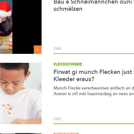
Bau e Schnéimännchen ouni S
schmëlzen
FNR
FLECKECHIMIE
Firwat gi munch Flecken just
Kleeder eraus?
Munch Flecke verschwannen einfach an 
Anerer si vill méi haartnäckeg an nees a
FNR