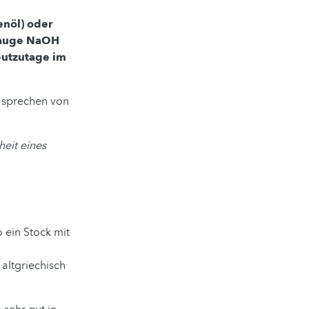
enöl) oder
nlauge NaOH
eutzutage im
 sprechen von
heit eines
o ein Stock mit
altgriechisch