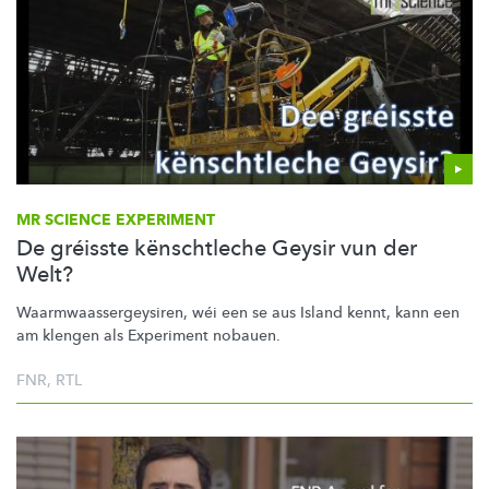
MR SCIENCE EXPERIMENT
De gréisste kënschtleche Geysir vun der
Welt?
Waarmwaassergeysiren,
wéi een se aus Island kennt, kann een
am klengen als Experiment nobauen.
FNR
,
RTL