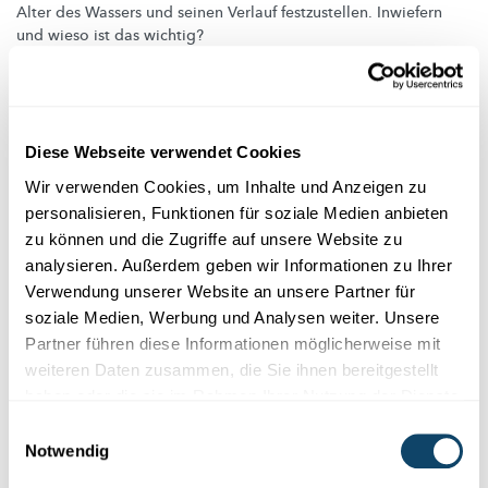
Alter des Wassers und seinen Verlauf
festzustellen.
Inwiefern
und wieso ist das wichtig?
FNR
Diese Webseite verwendet Cookies
Wir verwenden Cookies, um Inhalte und Anzeigen zu
personalisieren, Funktionen für soziale Medien anbieten
zu können und die Zugriffe auf unsere Website zu
analysieren. Außerdem geben wir Informationen zu Ihrer
Verwendung unserer Website an unsere Partner für
soziale Medien, Werbung und Analysen weiter. Unsere
Partner führen diese Informationen möglicherweise mit
weiteren Daten zusammen, die Sie ihnen bereitgestellt
haben oder die sie im Rahmen Ihrer Nutzung der Dienste
gesammelt haben.
SCHADSTOFFE IM WASSER
Einwilligungsauswahl
Ist es gesundheitsschädlich, Wasser im
Notwendig
Wasserkocher mehrmals aufzukochen?