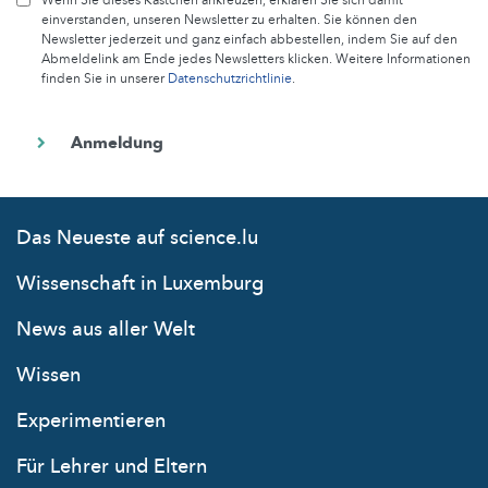
Wenn Sie dieses Kästchen ankreuzen, erklären Sie sich damit
einverstanden, unseren Newsletter zu erhalten. Sie können den
Newsletter jederzeit und ganz einfach abbestellen, indem Sie auf den
Abmeldelink am Ende jedes Newsletters klicken. Weitere Informationen
finden Sie in unserer
Datenschutzrichtlinie
.
Das Neueste auf science.lu
Wissenschaft in Luxemburg
News aus aller Welt
Wissen
Experimentieren
Für Lehrer und Eltern