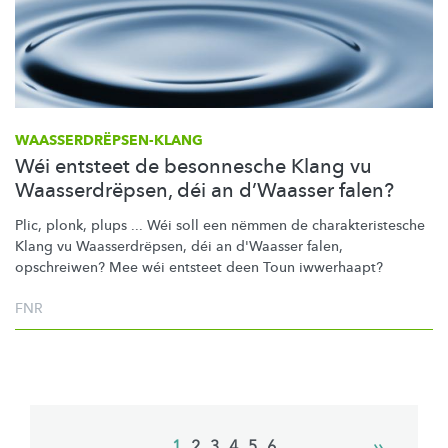
WAASSERDRËPSEN-KLANG
Wéi entsteet de besonnesche Klang vu
Waasserdrëpsen, déi an d’Waasser falen?
Plic, plonk, plups ... Wéi soll een nëmmen de
charakteristesche
Klang vu
Waasserdrëpsen,
déi an d'Waasser falen,
opschreiwen? Mee wéi entsteet deen Toun iwwerhaapt?
FNR
Pagination
Current
1
Page
2
Page
3
Page
4
Page
5
Page
6
Next
››