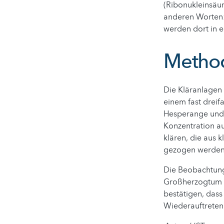
(Ribonukleinsäu
anderen Worten:
werden dort in 
Method
Die Kläranlagen 
einem fast dreif
Hesperange und 
Konzentration a
klären, die aus
gezogen werden
Die Beobachtunge
Großherzogtum i
bestätigen, das
Wiederauftreten 