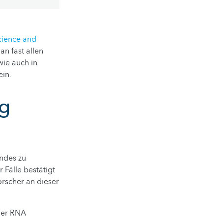
cience and
n fast allen
wie auch in
ein.
eg
ndes zu
 Fälle bestätigt
orscher an dieser
 der RNA