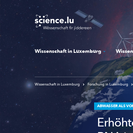
Skip
to
main
content
Wissenschaft in Luxemburg
Wissen
Wissenschaft in Luxemburg
Forschung in Luxemburg
ABWASSER ALS V
Erhöht