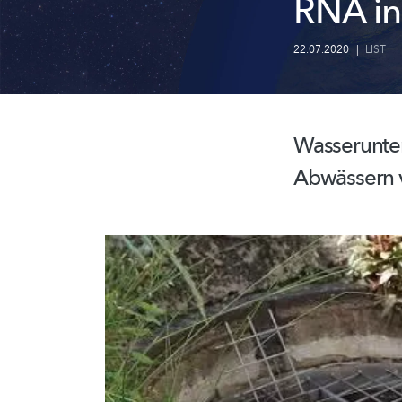
RNA in
22.07.2020
|
LIST
Wasserunte
Abwässern v