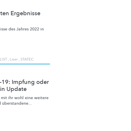
sten Ergebnisse
isse
des Jahres 2022 in
LIST
,
Liser
,
STATEC
d-19: Impfung oder
in Update
 mit ihr wohl eine weitere
 überstandene...