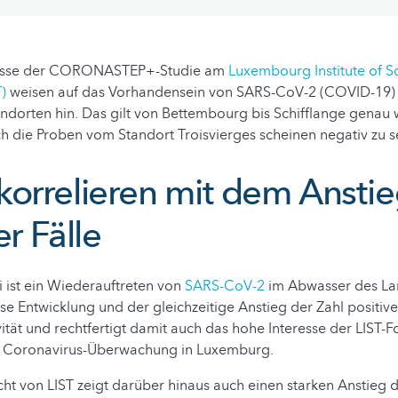
nisse der CORONASTEP+-Studie am
Luxembourg Institute of S
)
weisen auf das Vorhandensein von SARS-CoV-2 (COVID-19) a
ndorten hin. Das gilt von Bettembourg bis Schifflange genau 
h die Proben vom Standort Troisvierges scheinen negativ zu s
korrelieren mit dem Ansti
er Fälle
i ist ein Wiederauftreten von
SARS-CoV-2
im Abwasser des La
e Entwicklung und der gleichzeitige Anstieg der Zahl positiver
vität und rechtfertigt damit auch das hohe Interesse der LIST-F
e Coronavirus-Überwachung in Luxemburg.
cht von LIST zeigt darüber hinaus auch einen starken Anstieg