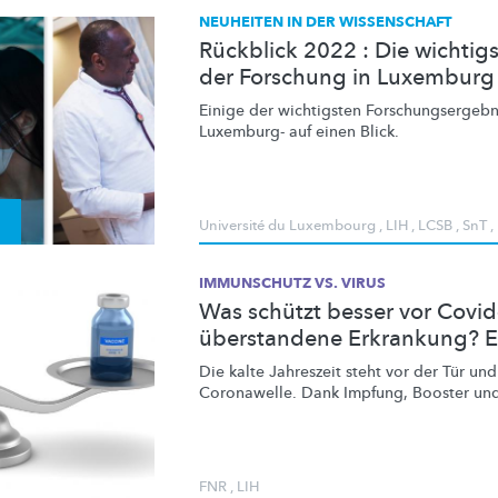
NEUHEITEN IN DER WISSENSCHAFT
Rückblick 2022 : Die wichtig
der Forschung in Luxemburg
Einige der wichtigsten
Forschungsergebn
Luxemburg- auf einen Blick.
Université du Luxembourg
,
LIH
,
LCSB
,
SnT
,
IMMUNSCHUTZ VS. VIRUS
Was schützt besser vor Covi
überstandene Erkrankung? E
Die kalte Jahreszeit steht vor der Tür und
Coronawelle. Dank Impfung, Booster und
FNR
,
LIH