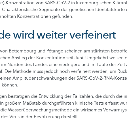
re)-Konzentration von SARS-CoV-2 in luxemburgischen Kläranl
 Charakteristische Segmente der genetischen Identitätskarte
erhöhten Konzentrationen gefunden.
e wird weiter verfeinert
von Bettembourg und Pétange scheinen am stärksten betroffen
achen Anstieg der Konzentration seit Juni. Umgekehrt weisen d
im Norden des Landes eine niedrigere und im Laufe der Zeit 
uf. Die Methode muss jedoch noch verfeinert werden, um Rück
 kleinen Amplitudenschwankungen der SARS-CoV-2-RNA-Konze
 können.
n bestätigen die Entwicklung der Fallzahlen, die durch die i
n großem Maßstab durchgeführten klinische Tests erfasst wur
s die Wasserüberwachungsmethode ein wirksames Vorwarnsyst
des Virus in der Bevölkerung darstellt.