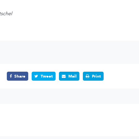
tschel
Share
Tweet
Mail
Print