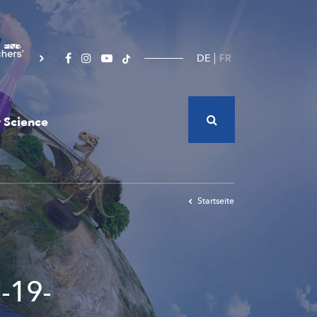
DE
FR
 Science
Startseite
-19-