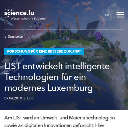
Skip
to
FR
main
content
Startseite
FORSCHUNG FÜR EINE BESSERE ZUKUNFT
LIST entwickelt intelligente
Technologien für ein
modernes Luxemburg
09.04.2019
|
LIST
Am LIST wird an Umwelt- und
Materialtechnologien
sowie an digitalen Innovationen geforscht: Hier