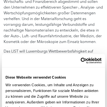
Wirtschafts- und Finanzbereich abgestimmt und sollen
den Unternehmen zu effektiveren Speicher-, Analyse- und
Wertschöpfungsmöglichkeiten großer Datenmengen
verhelfen. Und in der Materialforschung geht es
vorrangig darum, leistungsfähige Verbundstoffe und
nachhaltige Nanomaterialien zu entwickeln, die etwa in
der Auto-, Luft- und Raumfahrtindustrie, der Medizin, der
Kosmetik oder der Mikroskopie zum Einsatz kommen.
Das LIST will Luxemburgs Wettbewerbsfähigkeit auf
regionaler, nationaler und internationaler Ebene
verbessern und dazu beitragen, internationale Märkte zu
erschließen. ‚Made in Luxemburg‘ soll als
Qualitätsmerkmal etabliert werden. Dazu werden
Diese Webseite verwendet Cookies
Kooperationsbeziehungen sowohl zu kleinen und
Wir verwenden Cookies, um Inhalte und Anzeigen zu
mittleren Unternehmen als auch zu großen Konzernen
personalisieren, Funktionen für soziale Medien anbieten
unterhalten. Das LIST ist ein aktives Mitglied in
zu können und die Zugriffe auf unsere Website zu
europäischen Netzwerken, wie beispielsweise dem
analysieren. Außerdem geben wir Informationen zu Ihrer
Europäischen Verband von Forschungs- und