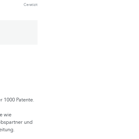
Ceratizit
er 1000 Patente.
e wie
ebspartner und
eitung.