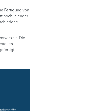
ie Fertigung von
t noch in enger
rschiedene
ntwickelt. Die
stellen.
efertigt.
telamerika