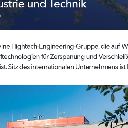
ustrie und Technik
t
 eine
Hightech-Engineering-Gruppe,
die auf W
fftechnologien
für Zerspanung und
Verschlei
ist. Sitz des
internationalen
Unternehmens ist