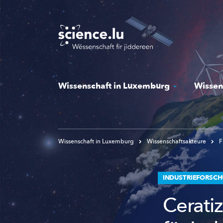
Skip
to
main
content
Wissenschaft in Luxemburg
Wissen
Wissenschaft in Luxemburg
Wissenschaftsakteure
F
INDUSTRIEFORSCH
Cerati