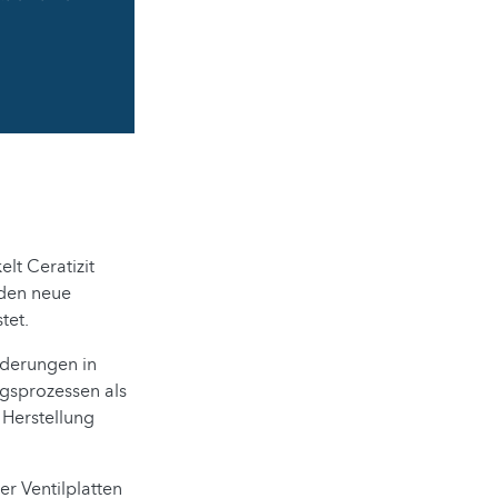
lt Ceratizit
rden neue
tet.
rderungen in
ngsprozessen als
 Herstellung
r Ventilplatten