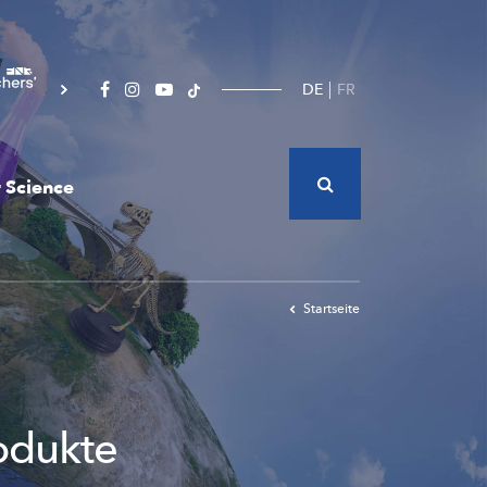
DE
FR
 Science
Startseite
rodukte