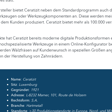
s statt.
steller bietet Ceratizit neben dem Standardprogramm auch d
erkzeugen oder Werkzeugkomponenten an. Diese werden meis
dem Kunden produziert. Ceratizit bietet mehr als 100.000 ve
kte hat Ceratizit bereits moderne digitale Produktionsformen e
ochspezialisierte Werkzeuge in einem Online-Konfigurator be
werden Wälzfräsen auf Kundenwunsch in speziellen Größen ang
en der Herstellung von Zahnrädern.
Name
:
Ceratizit
Sitz
:
Luxemburg
Gegründet
:
1921
Adresse
:
L-8232 Mamer, 101, Route de Holzem
Rechtsform
:
S.A.
Branche
:
Hartmetall
Standorte
: >
30 Produktionsstandorte in Europa, Nord- und Mit