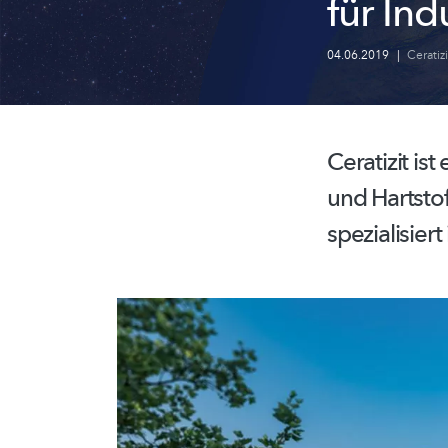
für Ind
04.06.2019
|
Ceratizi
Ceratizit ist
und
Hartsto
spezialisiert 