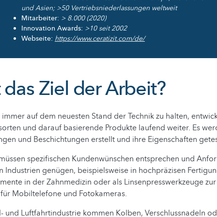
und Asien; >50 Vertriebsniederlassungen weltweit
Mitarbeiter
:
> 8.000 (2020)
Innovation Awards:
>10 seit 2002
Webseite:
https://www.ceratizit.com/de/
 das Ziel der Arbeit?
immer auf dem neuesten Stand der Technik zu halten, entwicke
sorten und darauf basierende Produkte laufend weiter. Es we
en und Beschichtungen erstellt und ihre Eigenschaften getes
 müssen spezifischen Kundenwünschen entsprechen und Anfo
n Industrien genügen, beispielsweise in hochpräzisen Fertigu
umente in der Zahnmedizin oder als Linsenpresswerkzeuge zur
 für Mobiltelefone und Fotokameras.
- und Luftfahrtindustrie kommen Kolben, Verschlussnadeln ode