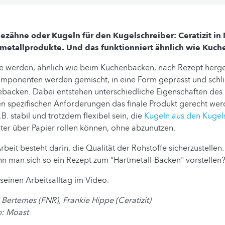
ezähne oder Kugeln für den Kugelschreiber: Ceratizit i
tmetallprodukte. Und das funktionniert ähnlich wie Kuc
e werden, ähnlich wie beim Kuchenbacken, nach Rezept herges
mponenten werden gemischt, in eine Form gepresst und schli
acken. Dabei entstehen unterschiedliche Eigenschaften des H
 spezifischen Anforderungen das finale Produkt gerecht wer
B. stabil und trotzdem flexibel sein, die
Kugeln aus den Kugel
er über Papier rollen können, ohne abzunutzen.
rbeit besteht darin, die Qualität der Rohstoffe sicherzustellen
n man sich so ein Rezept zum "Hartmetall-Backen" vorstellen
 seinen Arbeitsalltag im Video.
 Bertemes (FNR), Frankie Hippe (Ceratizit)
n: Moast