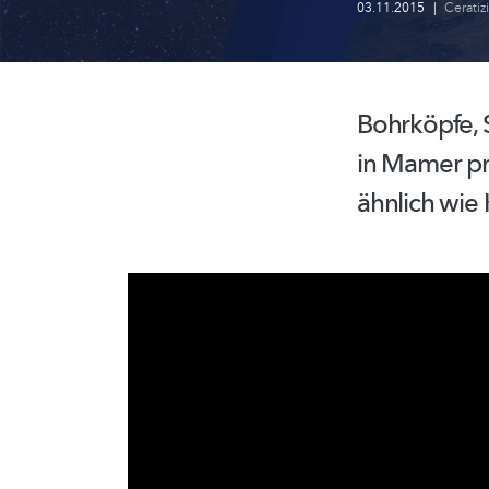
03.11.2015
|
Ceratizi
Bohrköpfe, 
in Mamer p
ähnlich wie