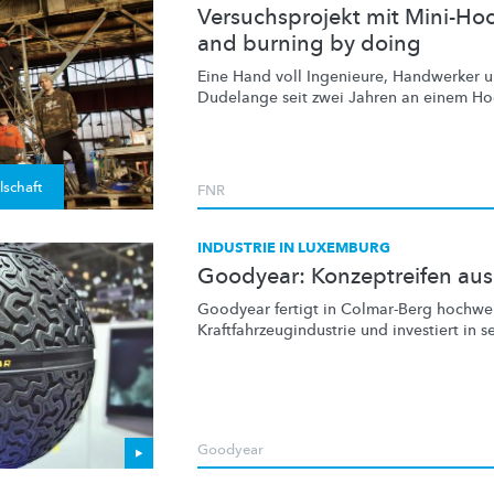
Versuchsprojekt mit Mini-Ho
and burning by doing
Eine Hand voll Ingenieure, Handwerker un
Dudelange seit zwei Jahren an einem Hoc
lschaft
FNR
INDUSTRIE IN LUXEMBURG
Goodyear: Konzeptreifen au
Goodyear fertigt in Colmar-Berg hochwert
Kraftfahrzeugindustrie
und investiert in 
Goodyear