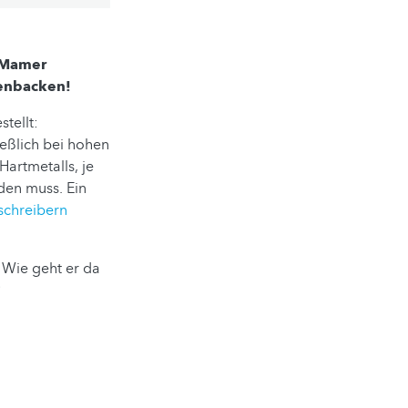
n Mamer
henbacken!
tellt:
eßlich bei hohen
artmetalls, je
den muss. Ein
schreibern
. Wie geht er da
?