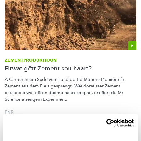
ZEMENTPRODUKTIOUN
Firwat gëtt Zement sou haart?
A Carrièren am Süde vum Land gëtt d'Matière Première fir
Zement aus dem Fiels gesprengt. Wéi dorausser Zement
entsteet a wéi dësen duerno haart ka ginn, erkläert de Mr
Science a sengem Experiment.
FNR