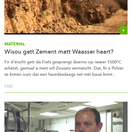
MATERIAL
Wisou gett Zement matt Waasser haart?
Fir d'éischt gett de Fiels gesprengt duerno op iwwer 1500°C
erhëtzt, gemuel a matt vill Zousätz vermëscht. Dat, fir e Polver
ze kréien ouni dat een hautdesdaags net méi baue kinnt...
FNR