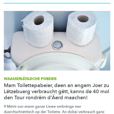
WAASSERLÉISLECHE
POBEIER
Mam Toilettepabeier, deen an engem Joer zu
Lëtzebuerg verbraucht gëtt, kanns de 40 mol
den Tour rondrëm d’Äerd maachen!
9 Méint vun eisem ganze Liewe verbrénge mer
duerchschnëttlech
op der Toilette. An dobäi verbrauch ganz