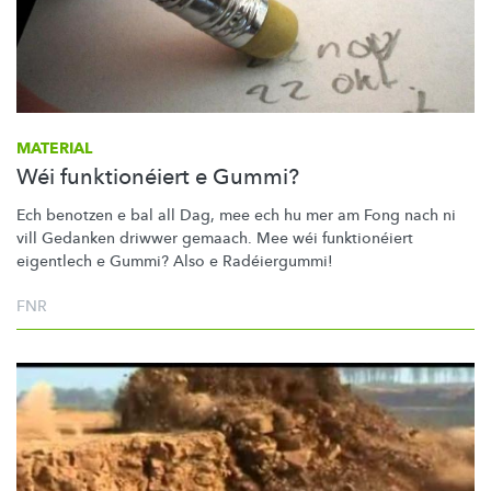
MATERIAL
Wéi funktionéiert e Gummi?
Ech benotzen e bal all Dag, mee ech hu mer am Fong nach ni
vill Gedanken driwwer gemaach. Mee wéi
funktionéiert
eigentlech e Gummi? Also e
Radéiergummi!
FNR