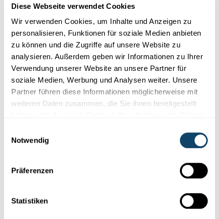
Diese Webseite verwendet Cookies
Wir verwenden Cookies, um Inhalte und Anzeigen zu
personalisieren, Funktionen für soziale Medien anbieten
zu können und die Zugriffe auf unsere Website zu
analysieren. Außerdem geben wir Informationen zu Ihrer
Verwendung unserer Website an unsere Partner für
soziale Medien, Werbung und Analysen weiter. Unsere
Partner führen diese Informationen möglicherweise mit
weiteren Daten zusammen, die Sie ihnen bereitgestellt
MATERIAL
haben oder die sie im Rahmen Ihrer Nutzung der Dienste
Wéi vill Fuerschung stécht am Bëtong?
gesammelt haben.
Einwilligungsauswahl
Notwendig
Wat léieren d’Fuerscher vun den ale Réimer fir méi stabille
Bëtong ze
produzéieren?
Präferenzen
FNR
Statistiken