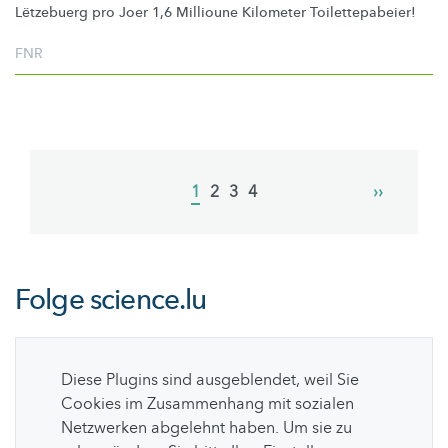
Lëtzebuerg pro Joer 1,6 Millioune Kilometer
Toilettepabeier!
FNR
Pagination
Current
1
Page
2
Page
3
Page
4
Next
››
page
page
Folge
science.lu
Diese Plugins sind ausgeblendet, weil Sie
Cookies im Zusammenhang mit sozialen
Netzwerken abgelehnt haben. Um sie zu