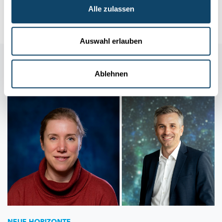
Alle zulassen
LIST
Auswahl erlauben
Auch in dieser Rubrik
Ablehnen
NEUE HORIZONTE