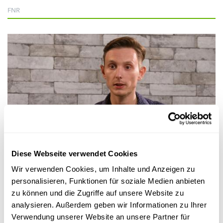
FNR
Forscher-Portraits
Diese Webseite verwendet Cookies
MY RESEARCH IN 90 SECONDS
Wir verwenden Cookies, um Inhalte und Anzeigen zu
How scientists use cold plasma to produce
personalisieren, Funktionen für soziale Medien anbieten
new materials inspired by mussels
zu können und die Zugriffe auf unsere Website zu
analysieren. Außerdem geben wir Informationen zu Ihrer
Inspired by the remarkable adhesion properties of mussels,
LIST’s scientists produced coatings for biomedical applicatio...
Verwendung unserer Website an unsere Partner für