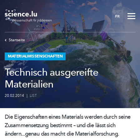
Skip
to
FR
main
content
Startseite
MATERIALWISSENSCHAFTEN
Technisch ausgereifte
Materialien
20.02.2014
|
LIST
Die Eigenschaften eines Materials werden durch seine
Zusammensetzung
bestimmt – und die lässt sich
ändern...genau
das macht die
Materialforschung.