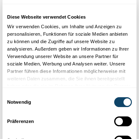
Diese Plugins sind ausgeblendet, weil Sie
Cookies im Zusammenhang mit sozialen
Diese Webseite verwendet Cookies
Netzwerken abgelehnt haben. Um sie zu
Wir verwenden Cookies, um Inhalte und Anzeigen zu
sehen, ändern Sie bitte Ihre Einstellungen.
personalisieren, Funktionen für soziale Medien anbieten
zu können und die Zugriffe auf unsere Website zu
EINSTELLUNGEN ÄNDERN
analysieren. Außerdem geben wir Informationen zu Ihrer
Verwendung unserer Website an unsere Partner für
soziale Medien, Werbung und Analysen weiter. Unsere
Partner führen diese Informationen möglicherweise mit
weiteren Daten zusammen, die Sie ihnen bereitgestellt
haben oder die sie im Rahmen Ihrer Nutzung der Dienste
Abonniere unseren
gesammelt haben.
Einwilligungsauswahl
Youtube-Kanal
Notwendig
Präferenzen
Folge der Welt der Wissenschaft