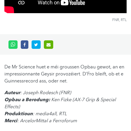
FNR, RTL
De Mr Science huet e méi groussen Opbau gewot, an en
impressionnante Geysir provozéiert. D’Fro bleift, ob et e
Guinnessrecord ass, oder net.
Auteur
: Joseph Rodesch (FNR)
Opbau a Berodung:
Ken Fizke (AX-7 Grip & Special
Effects)
Produktioun
: media4all, RTL
Merci
: ArcelorMittal a Ferroforum