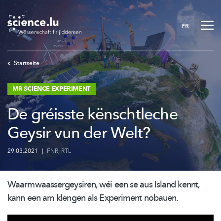
Skip
to
FR
main
content
Startseite
MR SCIENCE EXPERIMENT
De gréisste kënschtleche
Geysir vun der Welt?
29.03.2021
|
FNR
,
RTL
Waarmwaassergeysiren,
wéi een se aus Island kennt,
kann een am klengen als Experiment nobauen.