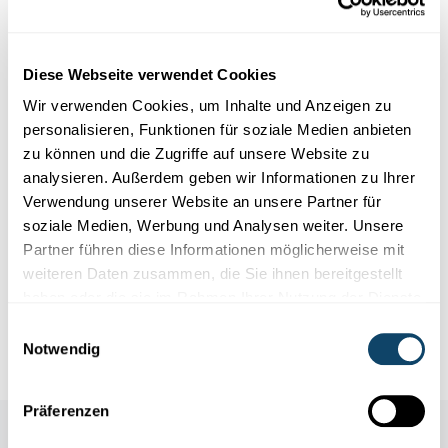
Diese Webseite verwendet Cookies
Wir verwenden Cookies, um Inhalte und Anzeigen zu
personalisieren, Funktionen für soziale Medien anbieten
zu können und die Zugriffe auf unsere Website zu
analysieren. Außerdem geben wir Informationen zu Ihrer
Experimentieren
Verwendung unserer Website an unsere Partner für
soziale Medien, Werbung und Analysen weiter. Unsere
BLUMEN-EXPERIMENT
Partner führen diese Informationen möglicherweise mit
Verwandele weiße Tulpen in farbige!
weiteren Daten zusammen, die Sie ihnen bereitgestellt
Mit nur wenig Material, kannst Du in kurzer Zeit weiße Tulpen
haben oder die sie im Rahmen Ihrer Nutzung der Dienste
(oder andere Blumen) in farbige verwandeln.
gesammelt haben.
Einwilligungsauswahl
FNR
Notwendig
Präferenzen
Auch in dieser Rubrik