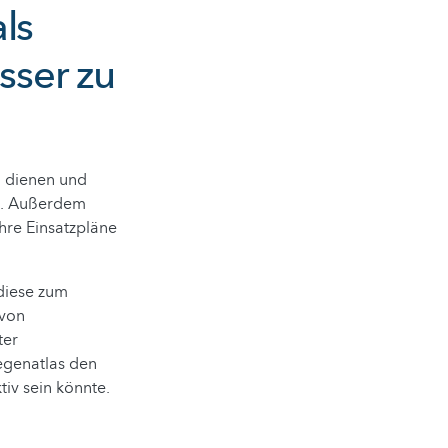
ls
sser zu
ng dienen und
n. Außerdem
ihre Einsatzpläne
 diese zum
 von
ter
egenatlas den
v sein könnte.