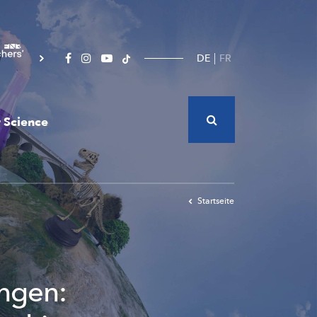
DE
FR
 Science
Startseite
ngen: