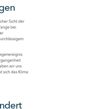
agen
cher Sicht der
 fange bei
er
durchlässigem
Regenereignis
ergangenheit
aben wir uns
at sich das Klima
ndert