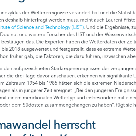
undzyklus der Wetterereignisse verändert hat und die Statistik
n deshalb hinterfragt werden muss, meint auch Laurent Pfiste
tute of Science and Technology (LIST)
. Und die Ergebnisse, z
 Douinot und weitere Forscher des LIST und der Wasserwirtsc
bestätigen das. Die Experten haben die Wetterdaten der Zei
bis 2018 ausgewertet und festgestellt, dass es extreme Wette
chon früher gab, die Faktoren, die dazu führen, inzwischen ab
ei den aufgezeichneten Starkregenereignissen der vergangen
er die drei Tage davor anschauen, erkennen wir signifikante U
 Im Zeitraum 1954 bis 1985 hätten sich die extremen Niedersc
gen als in jüngerer Zeit ereignet. „Bei den jüngeren Ereigniss
 mit einem meridionalen Wettertyp und insbesondere mit einer
der dem Südosten zusammengehangen zu haben“, fügt sie h
imawandel herrscht