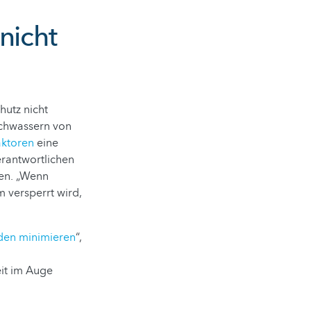
nicht
utz nicht
ochwassern von
aktoren
eine
erantwortlichen
gen. „Wenn
 versperrt wird,
den minimieren
“,
it im Auge