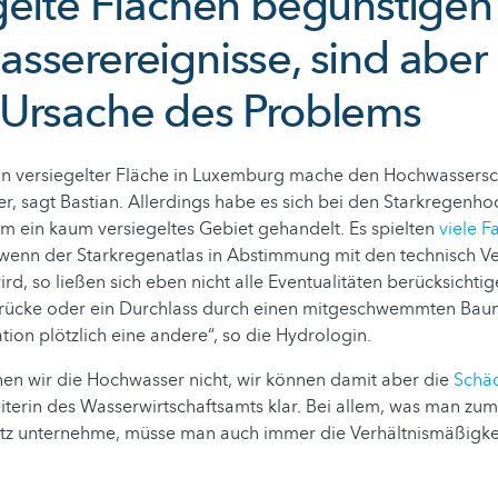
gelte Flächen begünstigen
sserereignisse, sind aber 
Ursache des Problems
n versiegelter Fläche in Luxemburg mache den Hochwassersch
er, sagt Bastian. Allerdings habe es sich bei den Starkregenh
m ein kaum versiegeltes Gebiet gehandelt. Es spielten
viele F
 wenn der Starkregenatlas in Abstimmung mit den technisch V
wird, so ließen sich eben nicht alle Eventualitäten berücksichti
rücke oder ein Durchlass durch einen mitgeschwemmten Baum
ation plötzlich eine andere“, so die Hydrologin.
en wir die Hochwasser nicht, wir können damit aber die
Schä
beiterin des Wasserwirtschaftsamts klar. Bei allem, was man zum
z unternehme, müsse man auch immer die Verhältnismäßigke