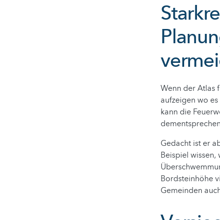
Starkr
Planun
verme
Wenn der Atlas f
aufzeigen wo e
kann die Feuerwe
dementsprechen
Gedacht ist er a
Beispiel wissen,
Überschwemmunge
Bordsteinhöhe vi
Gemeinden auch,