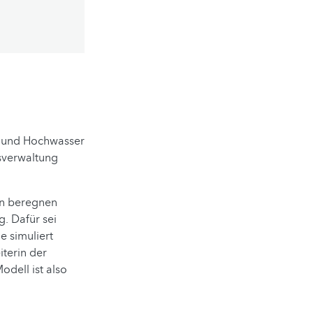
n und Hochwasser
sverwaltung
nn beregnen
g. Dafür sei
e simuliert
terin der
odell ist also