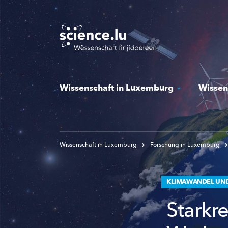
Skip
to
main
content
Wissenschaft in Luxemburg
Wissen
Wissenschaft in Luxemburg
Forschung in Luxemburg
KLIMAWANDEL UN
Stark