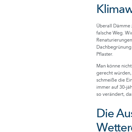
Klimaw
Überall Dämme zu
falsche Weg. Wic
Renaturierungen
Dachbegrünung o
Pflaster.
Man könne nicht 
gerecht würden, 
schmeiße die Ei
immer auf 30-jäh
so verändert, da
Die Au
Wetter