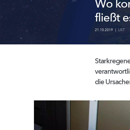
Wo kom
fließt 
21.10.2019
|
LIST
Starkregene
verantwortl
die Ursache