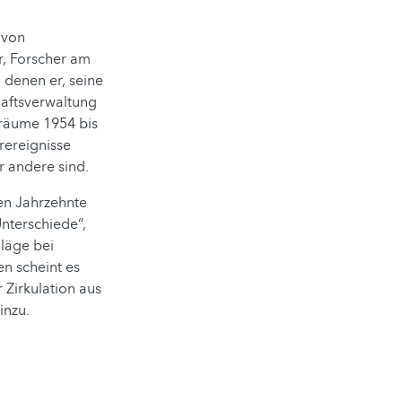
 von
r, Forscher am
u denen er, seine
haftsverwaltung
träume 1954 bis
rereignisse
er andere sind.
en Jahrzehnte
nterschiede“,
hläge bei
en scheint es
 Zirkulation aus
inzu.