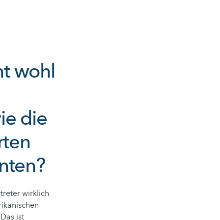
t wohl
ie die
rten
anten?
reter wirklich
rikanischen
Das ist