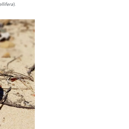
llifera
).