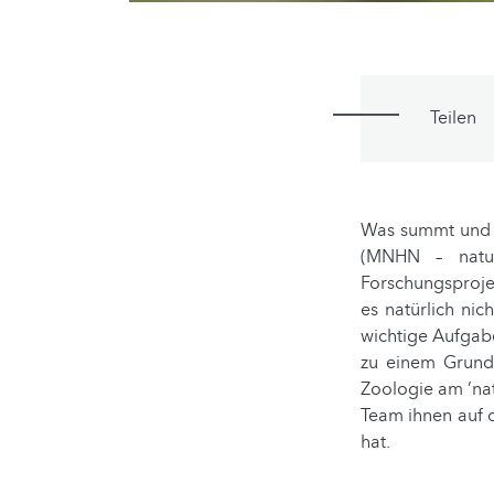
Teilen
Was summt und b
(MNHN – natu
Forschungsproje
es natürlich nic
wichtige Aufgabe 
zu einem Grundp
Zoologie am ’nat
Team ihnen auf 
hat.