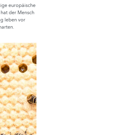
zige europäische
e hat der Mensch
ng leben vor
narten.