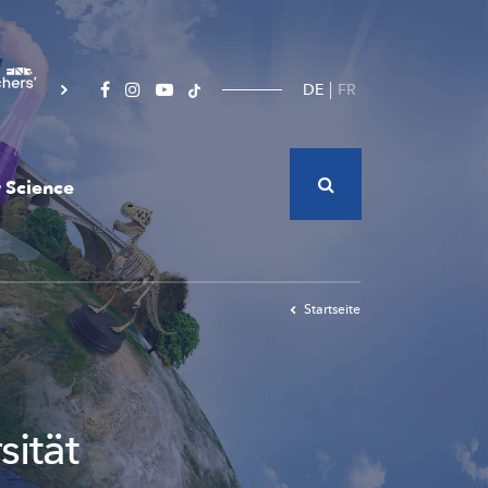
DE
FR
 Science
Startseite
sität