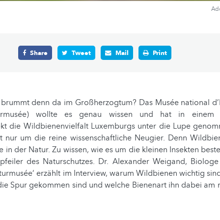
Ad
Share
Tweet
Mail
Print
rummt denn da im Großherzogtum? Das Musée national d’hi
rmusée) wollte es genau wissen und hat in einem g
kt die Wildbienenvielfalt Luxemburgs unter die Lupe geno
ht nur um die reine wissenschaftliche Neugier. Denn Wildbie
in der Natur. Zu wissen, wie es um die kleinen Insekten bestel
feiler des Naturschutzes. Dr. Alexander Weigand, Biologe
urmusée‘ erzählt im Interview, warum Wildbienen wichtig sind
die Spur gekommen sind und welche Bienenart ihn dabei am me