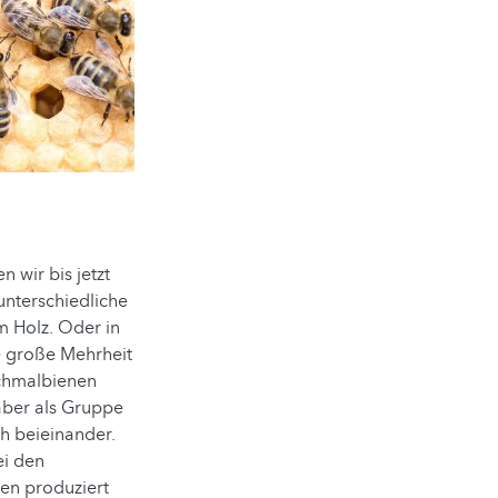
 wir bis jetzt
nterschiedliche
 Holz. Oder in
e große Mehrheit
Schmalbienen
 aber als Gruppe
h beieinander.
ei den
en produziert