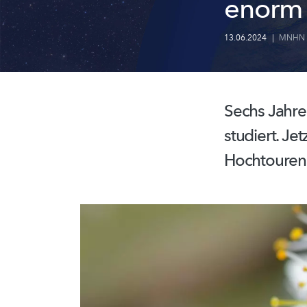
enorm 
13.06.2024
|
MNHN
Sechs Jahre
studiert. Jet
Hochtouren