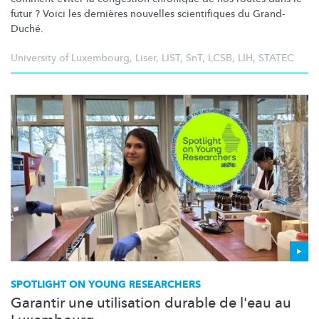
futur ? Voici les dernières nouvelles scientifiques du Grand-
Duché.
University of Luxembourg
,
Liser
,
LIST
,
SnT
,
LCSB
,
LIH
,
STATEC
SPOTLIGHT ON YOUNG RESEARCHERS
Garantir une utilisation durable de l'eau au