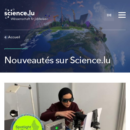
Skip
to
DE
main
content
Accueil
Nouveautés sur Science.lu