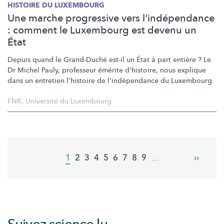
HISTOIRE DU LUXEMBOURG
Une marche progressive vers l'indépendance
: comment le Luxembourg est devenu un
État
Depuis quand le Grand-Duché est-il un État à part entière ? Le
Dr Michel Pauly, professeur émérite d'histoire, nous explique
dans un entretien l'histoire de
l'indépendance
du Luxembourg.
FNR
,
Université du Luxembourg
Pagination
Current
1
Page
2
Page
3
Page
4
Page
5
Page
6
Page
7
Page
8
Page
9
…
Next
››
page
page