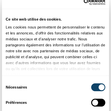
FNR
,
LIST
Ce site web utilise des cookies.
Les cookies nous permettent de personnaliser le contenu
et les annonces, d'offrir des fonctionnalités relatives aux
médias sociaux et d'analyser notre trafic. Nous
partageons également des informations sur l'utilisation de
notre site avec nos partenaires de médias sociaux, de
publicité et d'analyse, qui peuvent combiner celles-ci
avec d'autres informations que vous leur avez fournies
ou qu'ils ont collectées lors de votre utilisation de leurs
services.
TECHNIK AM ALLDAG
Sélection
Kann een op enger Induktiounskachplack en
Nécessaires
du
Handy oplueden?
consentement
FNR
Préférences